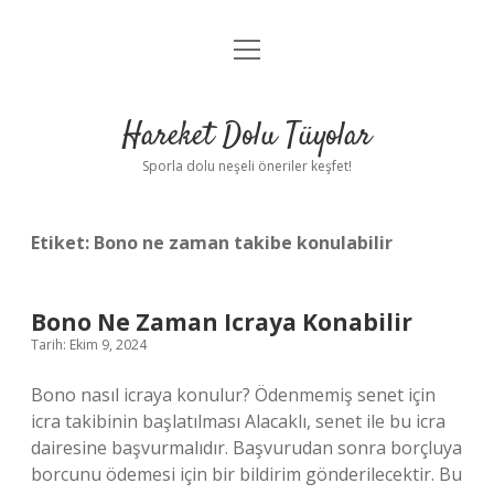
menüyü
Anasayfa
aç
Gizlilik Politikası
Hareket Dolu Tüyolar
Yasal Uyarı
Sporla dolu neşeli öneriler keşfet!
Hakkımızda
Etiket:
Bono ne zaman takibe konulabilir
Bono Ne Zaman Icraya Konabilir
Tarih: Ekim 9, 2024
Bono nasıl icraya konulur? Ödenmemiş senet için
icra takibinin başlatılması Alacaklı, senet ile bu icra
dairesine başvurmalıdır. Başvurudan sonra borçluya
borcunu ödemesi için bir bildirim gönderilecektir. Bu