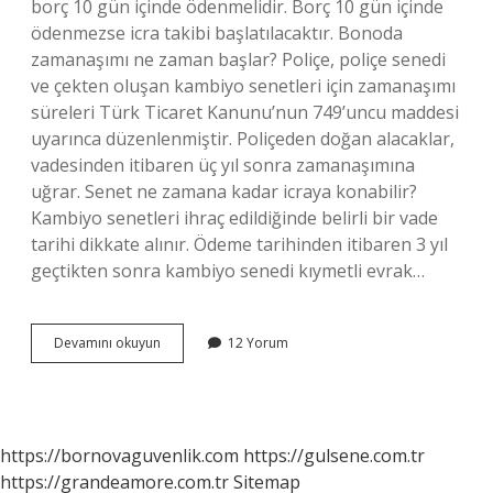
borç 10 gün içinde ödenmelidir. Borç 10 gün içinde
ödenmezse icra takibi başlatılacaktır. Bonoda
zamanaşımı ne zaman başlar? Poliçe, poliçe senedi
ve çekten oluşan kambiyo senetleri için zamanaşımı
süreleri Türk Ticaret Kanunu’nun 749’uncu maddesi
uyarınca düzenlenmiştir. Poliçeden doğan alacaklar,
vadesinden itibaren üç yıl sonra zamanaşımına
uğrar. Senet ne zamana kadar icraya konabilir?
Kambiyo senetleri ihraç edildiğinde belirli bir vade
tarihi dikkate alınır. Ödeme tarihinden itibaren 3 yıl
geçtikten sonra kambiyo senedi kıymetli evrak…
Bono
Devamını okuyun
12 Yorum
Ne
Zaman
Icraya
Konabilir
https://bornovaguvenlik.com
https://gulsene.com.tr
https://grandeamore.com.tr
Sitemap