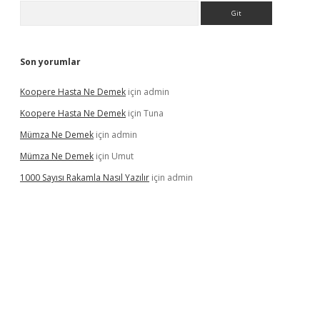
Arama
Son yorumlar
Koopere Hasta Ne Demek
için
admin
Koopere Hasta Ne Demek
için
Tuna
Mümza Ne Demek
için
admin
Mümza Ne Demek
için
Umut
1000 Sayısı Rakamla Nasıl Yazılır
için
admin
gir.net