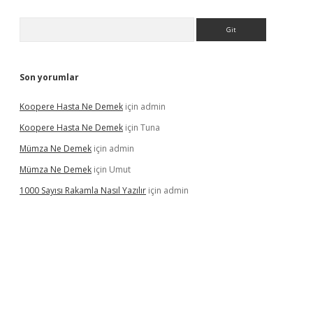
Arama
Son yorumlar
Koopere Hasta Ne Demek
için
admin
Koopere Hasta Ne Demek
için
Tuna
Mümza Ne Demek
için
admin
Mümza Ne Demek
için
Umut
1000 Sayısı Rakamla Nasıl Yazılır
için
admin
gir.net