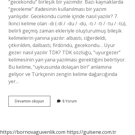
“gecekondu” birleşik bir yazımdır. Bazı kaynaklarda
“geceleme” ifadesinin kullanılması bir yazım
yanlışıdır. Gecekondu cümle içinde nasıl yazılır? 7.
İkinci kelime olan -dı (-di / -du / -dü, -tı / -ti / -tu / -tü),
belirli geçmiş zaman ekleriyle oluşturulmuş bileşik
kelimelerin yanına yazılır: albastı, ciğerdeldi,
çıtkırıldım, dalbastı, firdöndü, gecekondu… Uyur
gezer nasıl yazılır TDK? TDK sözlüğü, “uyurgezer”
kelimesinin yan yana yazılması gerektiğini belirtiyor.
Bu kelime, “uykusunda dolaşan biri” anlamına
geliyor ve Türkçenin zengin kelime dağarcığında
yer…
Gece
Devamını okuyun
8 Yorum
Kondu
Nasıl
Yazılır
https://bornovaguvenlik.com
https://gulsene.com.tr