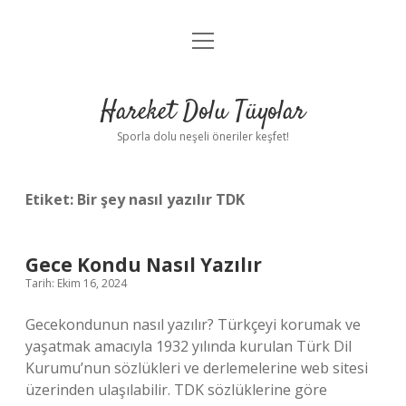
menüyü
Anasayfa
aç
Gizlilik Politikası
Hareket Dolu Tüyolar
Yasal Uyarı
Sporla dolu neşeli öneriler keşfet!
Hakkımızda
Etiket:
Bir şey nasıl yazılır TDK
Gece Kondu Nasıl Yazılır
Tarih: Ekim 16, 2024
Gecekondunun nasıl yazılır? Türkçeyi korumak ve
yaşatmak amacıyla 1932 yılında kurulan Türk Dil
Kurumu’nun sözlükleri ve derlemelerine web sitesi
üzerinden ulaşılabilir. TDK sözlüklerine göre