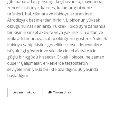
gibi baharatlar, ginseng, keçiboynuzu, maydanoz,
zencefil, istiridye, karides, kalamar gibi deniz
ürünleri, bal, çikolata ve libidoyu artıran incir.
Afrodizyak besinlerden biridir. Libidonun yüksek
olduğunu nasıl anlarız? Yüksek libido aynı zamanda
bir kişinin cinsel aktivite veya yakınlık için artan ve
istikrarlı bir arzuya sahip olduğunu gösterir. Yüksek
libidoya sahip kişiler genellikle cinsel deneyimlere
büyük ilgi gösterir ve sıklıkla cinsel aktivite için
güçlü bir içgüdü hisseder. Erkek libidosu ne zaman
düşer? Çalışmalar, erkeklerde testosteron
seviyelerinin yaşla birlikte azaldığını, 30 yaşında
başladığını…
Libidosu
Devamını okuyun
Yorum Bırak
Yüksek
Olan
Erkek
Ne