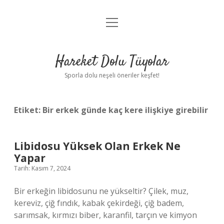
menüyü
Anasayfa
aç
Gizlilik Politikası
Hareket Dolu Tüyolar
Yasal Uyarı
Sporla dolu neşeli öneriler keşfet!
Hakkımızda
Etiket:
Bir erkek günde kaç kere ilişkiye girebilir
Libidosu Yüksek Olan Erkek Ne
Yapar
Tarih: Kasım 7, 2024
Bir erkeğin libidosunu ne yükseltir? Çilek, muz,
kereviz, çiğ fındık, kabak çekirdeği, çiğ badem,
sarımsak, kırmızı biber, karanfil, tarçın ve kimyon