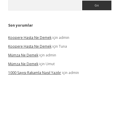
Arama
Son yorumlar
Koopere Hasta Ne Demek
için
admin
Koopere Hasta Ne Demek
için
Tuna
Mümza Ne Demek
için
admin
Mümza Ne Demek
için
Umut
1000 Sayısı Rakamla Nasıl Yazılır
için
admin
gir.net