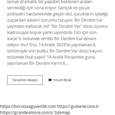
temalı dramatik bir yapıdan beklenen araları
vermediği için sona eriyor. Gençlik ve çocuk
psikiyatri hastanesinde geçen dizi, çocukların işlediği
suçlardan aileleri sorumlu tutuyor. Bir Derdim Var
yayından kalkacak mı? “Bir Derdim Var” dizisi oyuncu
kadrosuyla büyük yankı uyandırdı. Dizi için son
karar 6. bölümde verildi. Bir Derdim Var devam
ediyor mu? Dizi, 14 Aralık 2023’te yayınlanan 6.
bölümüyle son buldu. Bir Derdim Var dizisi kaçıncı
bölümde final yaptı? 14 Aralık Perşembe günü
yayınlanan Bir Derdim Var’ın 6.…
Bir
Devamını okuyun
Yorum Bırak
Derdim
Var
Yayından
Kaldırıldı
Mı
https://bornovaguvenlik.com
https://gulsene.com.tr
https://grandeamore.com.tr
Sitemap