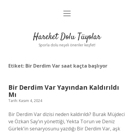
menüyü
Anasayfa
aç
Gizlilik Politikası
Hareket Dolu Tüyolar
Yasal Uyarı
Sporla dolu neşeli öneriler keşfet!
Hakkımızda
Etiket:
Bir Derdim Var saat kaçta başlıyor
Bir Derdim Var Yayından Kaldırıldı
Mı
Tarih: Kasım 4, 2024
Bir Derdim Var dizisi neden kaldırıldı? Burak Müjdeci
ve Özkan Say’ın yönettiği, Yekta Torun ve Deniz
Gürlek’in senaryosunu yazdığı Bir Derdim Var, aşk