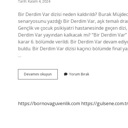
Tarih: Kasım 4, 2024
Bir Derdim Var dizisi neden kaldırıldı? Burak Müjdec
senaryosunu yazdığı Bir Derdim Var, aşk temalı dram
Gençlik ve çocuk psikiyatri hastanesinde geçen dizi, 
Derdim Var yayından kalkacak mı? “Bir Derdim Var” d
karar 6. bölümde verildi. Bir Derdim Var devam ediy
buldu. Bir Derdim Var dizisi kaçıncı bölümde final y
…
Bir
Devamını okuyun
Yorum Bırak
Derdim
Var
Yayından
Kaldırıldı
Mı
https://bornovaguvenlik.com
https://gulsene.com.t