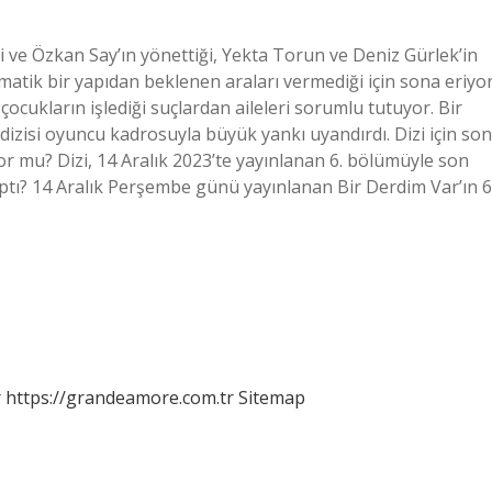
i ve Özkan Say’ın yönettiği, Yekta Torun ve Deniz Gürlek’in
atik bir yapıdan beklenen araları vermediği için sona eriyor
çocukların işlediği suçlardan aileleri sorumlu tutuyor. Bir
izisi oyuncu kadrosuyla büyük yankı uyandırdı. Dizi için son
or mu? Dizi, 14 Aralık 2023’te yayınlanan 6. bölümüyle son
aptı? 14 Aralık Perşembe günü yayınlanan Bir Derdim Var’ın 6
r
https://grandeamore.com.tr
Sitemap