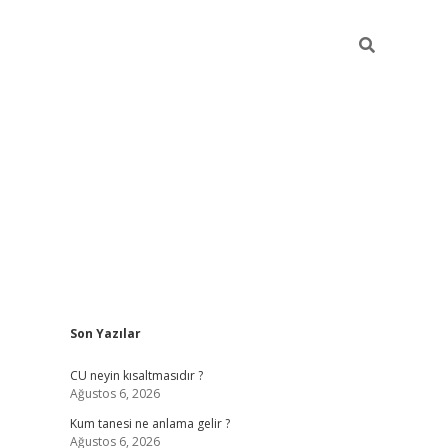
Sidebar
Son Yazılar
betexper güncel giriş
betexpergir.net
CU neyin kısaltmasıdır ?
Ağustos 6, 2026
Kum tanesi ne anlama gelir ?
Ağustos 6, 2026