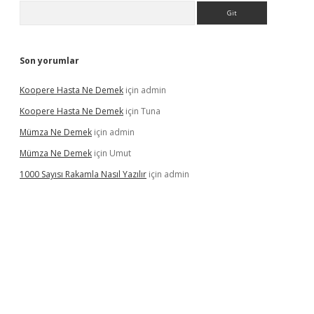
Arama
Son yorumlar
Koopere Hasta Ne Demek
için
admin
Koopere Hasta Ne Demek
için
Tuna
Mümza Ne Demek
için
admin
Mümza Ne Demek
için
Umut
1000 Sayısı Rakamla Nasıl Yazılır
için
admin
gir.net