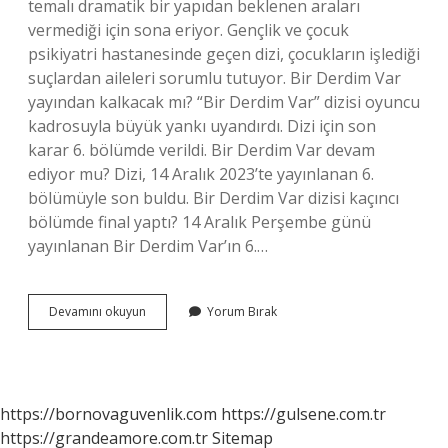
temalı dramatik bir yapıdan beklenen araları
vermediği için sona eriyor. Gençlik ve çocuk
psikiyatri hastanesinde geçen dizi, çocukların işlediği
suçlardan aileleri sorumlu tutuyor. Bir Derdim Var
yayından kalkacak mı? “Bir Derdim Var” dizisi oyuncu
kadrosuyla büyük yankı uyandırdı. Dizi için son
karar 6. bölümde verildi. Bir Derdim Var devam
ediyor mu? Dizi, 14 Aralık 2023’te yayınlanan 6.
bölümüyle son buldu. Bir Derdim Var dizisi kaçıncı
bölümde final yaptı? 14 Aralık Perşembe günü
yayınlanan Bir Derdim Var’ın 6.…
Bir
Devamını okuyun
Yorum Bırak
Derdim
Var
Yayından
Kaldırıldı
Mı
https://bornovaguvenlik.com
https://gulsene.com.tr
https://grandeamore.com.tr
Sitemap