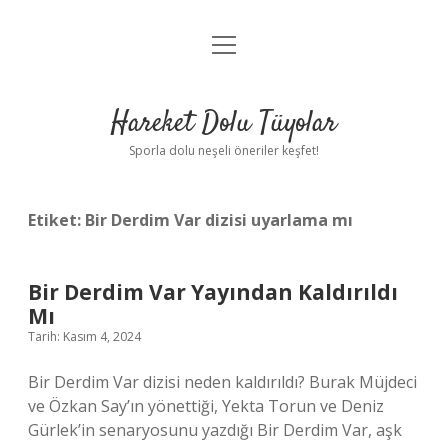
menüyü
Anasayfa
aç
Gizlilik Politikası
Hareket Dolu Tüyolar
Yasal Uyarı
Sporla dolu neşeli öneriler keşfet!
Hakkımızda
Etiket:
Bir Derdim Var dizisi uyarlama mı
Bir Derdim Var Yayından Kaldırıldı
Mı
Tarih: Kasım 4, 2024
Bir Derdim Var dizisi neden kaldırıldı? Burak Müjdeci
ve Özkan Say’ın yönettiği, Yekta Torun ve Deniz
Gürlek’in senaryosunu yazdığı Bir Derdim Var, aşk