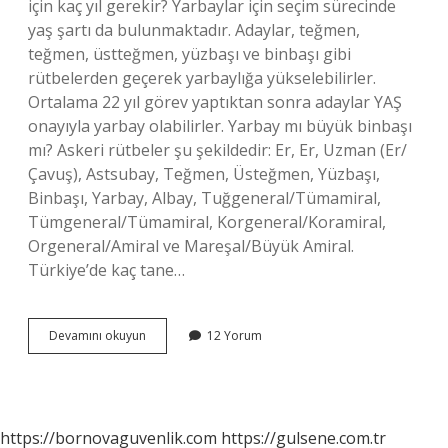
için kaç yıl gerekir? Yarbaylar için seçim sürecinde
yaş şartı da bulunmaktadır. Adaylar, teğmen,
teğmen, üstteğmen, yüzbaşı ve binbaşı gibi
rütbelerden geçerek yarbaylığa yükselebilirler.
Ortalama 22 yıl görev yaptıktan sonra adaylar YAŞ
onayıyla yarbay olabilirler. Yarbay mı büyük binbaşı
mı? Askeri rütbeler şu şekildedir: Er, Er, Uzman (Er/
Çavuş), Astsubay, Teğmen, Üsteğmen, Yüzbaşı,
Binbaşı, Yarbay, Albay, Tuğgeneral/Tümamiral,
Tümgeneral/Tümamiral, Korgeneral/Koramiral,
Orgeneral/Amiral ve Mareşal/Büyük Amiral.
Türkiye’de kaç tane…
Binbaşı
Devamını okuyun
12 Yorum
Kaç
Yıl
Sonra
Yarbay
Olur
https://bornovaguvenlik.com
https://gulsene.com.tr