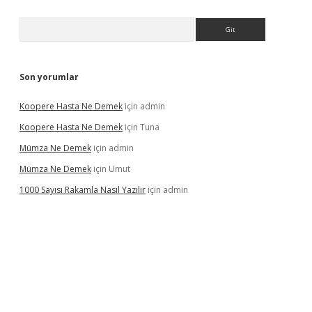
Arama
Son yorumlar
Koopere Hasta Ne Demek
için
admin
Koopere Hasta Ne Demek
için
Tuna
Mümza Ne Demek
için
admin
Mümza Ne Demek
için
Umut
1000 Sayısı Rakamla Nasıl Yazılır
için
admin
gir.net