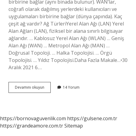
birbirine bağlar (aynı binada bulunur). WAN’lar,
coğrafi olarak dağılmış yerlerdeki kullanıcıları ve
uygulamaları birbirine bağlar (dünya çapında). Kaç
çeşit ağ vardır? Ağ TürleriYerel Alan Ağı (LAN) Yerel
Alan Ağları (LAN), fiziksel bir alana sınırlı bilgisayar
ağlarıdır. … Kablosuz Yerel Alan Ağı (WLAN) … Geniş
Alan Ağı (WAN) … Metropol Alan Ağı (MAN) …
Doğrusal Topoloji. … Halka Topolojisi. … Örgü
Topolojisi. … Yıldız Topolojisi.Daha Fazla Makale…•30
Aralık 2021 6.…
Kaç
Devamını okuyun
14 Yorum
Bilgisayar
Ağı
Vardır
https://bornovaguvenlik.com
https://gulsene.com.tr
https://grandeamore.com.tr
Sitemap