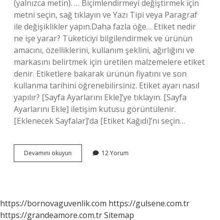
(yalnızca metin). … Biçimlendirmeyi değiştirmek için
metni seçin, sağ tıklayın ve Yazı Tipi veya Paragraf
ile değişiklikler yapın.Daha fazla öğe… Etiket nedir
ne işe yarar? Tüketiciyi bilgilendirmek ve ürünün
amacını, özelliklerini, kullanım şeklini, ağırlığını ve
markasını belirtmek için üretilen malzemelere etiket
denir. Etiketlere bakarak ürünün fiyatını ve son
kullanma tarihini öğrenebilirsiniz. Etiket ayarı nasıl
yapılır? [Sayfa Ayarlarını Ekle]’ye tıklayın. [Sayfa
Ayarlarını Ekle] iletişim kutusu görüntülenir.
[Eklenecek Sayfalar]’da [Etiket Kağıdı]’nı seçin…
Bilgisayarda
Devamını okuyun
12 Yorum
Etiket
Nedir
https://bornovaguvenlik.com
https://gulsene.com.tr
https://grandeamore.com.tr
Sitemap