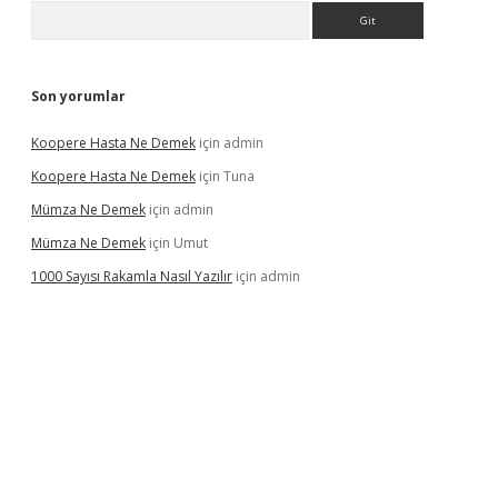
Arama
Son yorumlar
Koopere Hasta Ne Demek
için
admin
Koopere Hasta Ne Demek
için
Tuna
Mümza Ne Demek
için
admin
Mümza Ne Demek
için
Umut
1000 Sayısı Rakamla Nasıl Yazılır
için
admin
gir.net