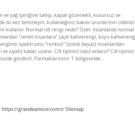
em ve yağ içeriğine sahip, kapalı gözenekli, kusursuz ve
iki kez temizleyin, kullandığınız bakım ürünlerinin cildinizi
 kullanın. Normal cilt rengi nedir? Özet. İnsanlarda normal
anlardan “renkli insanlara” (açık kahverengi, koyu kahvereng
t renginin spektrumu “renksiz” (soluk beyaz) insanlardan
 siyah) kadar uzanır. Cilt tipimizi nasıl anlarız? Cilt tipinizi
ünüzde gezdirin. Parmaklarınızın T bölgesinde…
r
https://grandeamore.com.tr
Sitemap