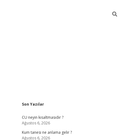
Sidebar
Son Yazılar
betexper güncel giriş
betexpergir.net
CU neyin kısaltmasıdır ?
Ağustos 6, 2026
Kum tanesi ne anlama gelir ?
Ağustos 6, 2026