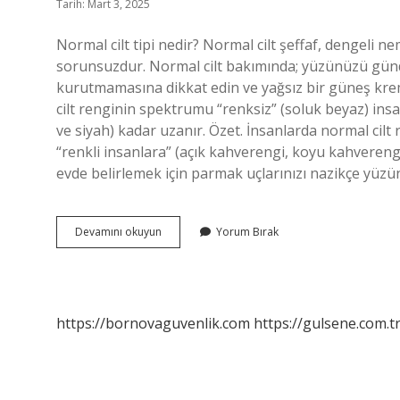
Tarih: Mart 3, 2025
Normal cilt tipi nedir? Normal cilt şeffaf, dengeli n
sorunsuzdur. Normal cilt bakımında; yüzünüzü günde 
kurutmamasına dikkat edin ve yağsız bir güneş kremi
cilt renginin spektrumu “renksiz” (soluk beyaz) ins
ve siyah) kadar uzanır. Özet. İnsanlarda normal cil
“renkli insanlara” (açık kahverengi, koyu kahverengi ve
evde belirlemek için parmak uçlarınızı nazikçe yüz
Normal
Devamını okuyun
Yorum Bırak
Cilt
Tipi
Ne
Demek
https://bornovaguvenlik.com
https://gulsene.com.t