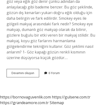
göz veya eğik göz denir çünkü adından da
anlaşılacağı gibi bademe benzer. Bu göz şeklinde,
gözün dış kenarları yukarı doğru eğik olduğu için
daha belirgin ve fark edilirdir. Smokey eyes ile
gölgeli makyaj arasındaki fark nedir? Smokey eye
makyajı, dumanlı göz makyajı olarak da bilinir,
gözlere buğulu bir etki veren bir makyaj stilidir. Bu
makyaj, koyu göz farlarını harmanlama
gölgelendirme tekniğini kullanır. Göz şeklimi nasıl
anlarım? 1- Göz kapağı gözün renkli kısmının
üzerine düşüyorsa küçük gözdür.…
Hangi
Devamını okuyun
6 Yorum
Göz
Şekline
Smokey
Eyes
Olmaz
https://bornovaguvenlik.com
https://gulsene.com.tr
https://grandeamore.com.tr
Sitemap