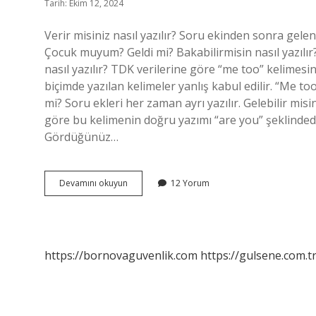
Tarih: Ekim 12, 2024
Verir misiniz nasıl yazılır? Soru ekinden sonra gele
Çocuk muyum? Geldi mi? Bakabilirmisin nasıl yazılır
nasıl yazılır? TDK verilerine göre “me too” kelimesin
biçimde yazılan kelimeler yanlış kabul edilir. “Me to
mi? Soru ekleri her zaman ayrı yazılır. Gelebilir mis
göre bu kelimenin doğru yazımı “are you” şeklindedi
Gördüğünüz…
Gelebilir
Devamını okuyun
12 Yorum
Misiniz
Nasıl
Yazılır
Tdk
https://bornovaguvenlik.com
https://gulsene.com.t