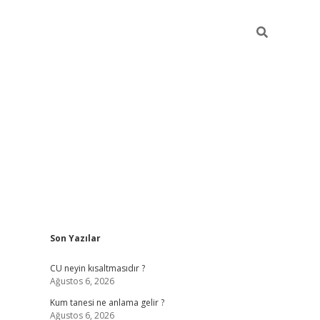
Sidebar
Son Yazılar
betexper güncel giriş
betexpergir.net
CU neyin kısaltmasıdır ?
Ağustos 6, 2026
Kum tanesi ne anlama gelir ?
Ağustos 6, 2026