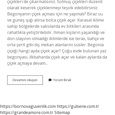
çiçekleri de çıkarmalısınız. Solmuş çiçekleri düzenli
olarak keserek çiçeklenmeyi teşvik edebilirsiniz.
Begonyanın çiçek açması için ne yapmalı? Biraz su
ve güneş ışığı alırsa bolca çiçek açar. Karasal iklime
sahip bölgelerde saksılarda ev bitkileri arasında
rahatlıkla yetiştirilebilir. Ilıman kışların yaşandığı ve
don olayının olmadığı iklimlerde ise teras, bahçe ve
orta şerit gibi dış mekan alanlarını süsler. Begonia
çiçeği hangi ayda çiçek açar? Çoğu evde bulunan yaz
begonyası, ilkbaharda çiçek açar ve kalan aylarda da
çiçek açmaya devam…
Begonya
Devamını okuyun
Yorum Bırak
Çiçeği
Ne
Zaman
Budanır
https://bornovaguvenlik.com
https://gulsene.com.tr
https://grandeamore.com.tr
Sitemap