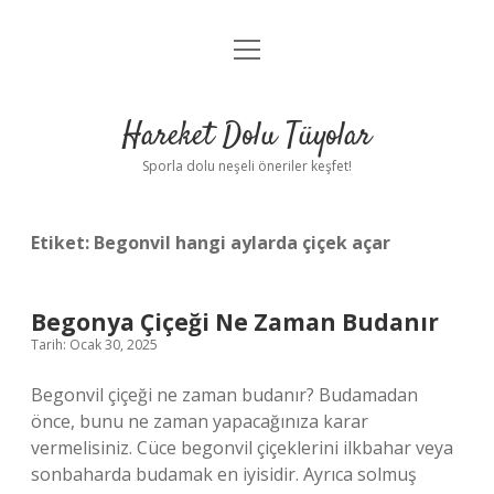
menüyü
Anasayfa
aç
Gizlilik Politikası
Hareket Dolu Tüyolar
Yasal Uyarı
Sporla dolu neşeli öneriler keşfet!
Hakkımızda
Etiket:
Begonvil hangi aylarda çiçek açar
Begonya Çiçeği Ne Zaman Budanır
Tarih: Ocak 30, 2025
Begonvil çiçeği ne zaman budanır? Budamadan
önce, bunu ne zaman yapacağınıza karar
vermelisiniz. Cüce begonvil çiçeklerini ilkbahar veya
sonbaharda budamak en iyisidir. Ayrıca solmuş