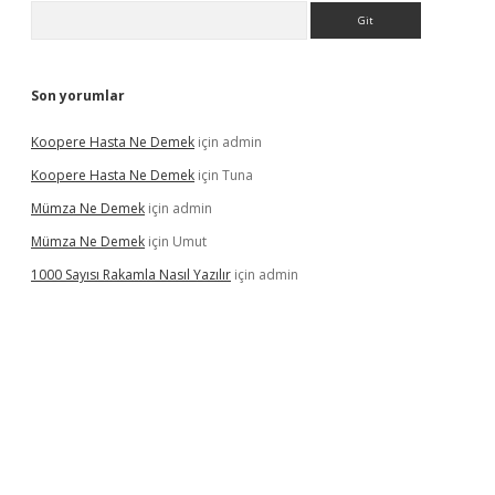
Arama
Son yorumlar
Koopere Hasta Ne Demek
için
admin
Koopere Hasta Ne Demek
için
Tuna
Mümza Ne Demek
için
admin
Mümza Ne Demek
için
Umut
1000 Sayısı Rakamla Nasıl Yazılır
için
admin
gir.net