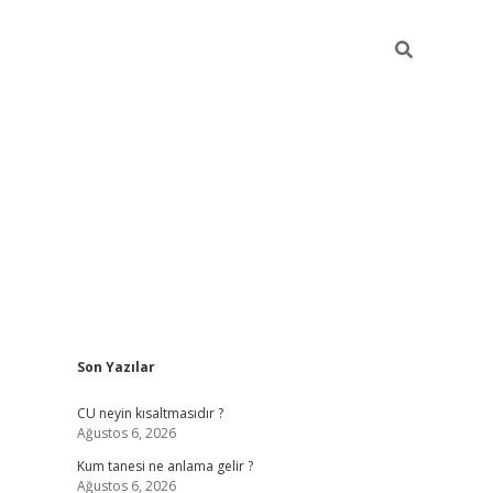
Sidebar
Son Yazılar
betexper güncel giriş
betexpergir.net
CU neyin kısaltmasıdır ?
Ağustos 6, 2026
Kum tanesi ne anlama gelir ?
Ağustos 6, 2026