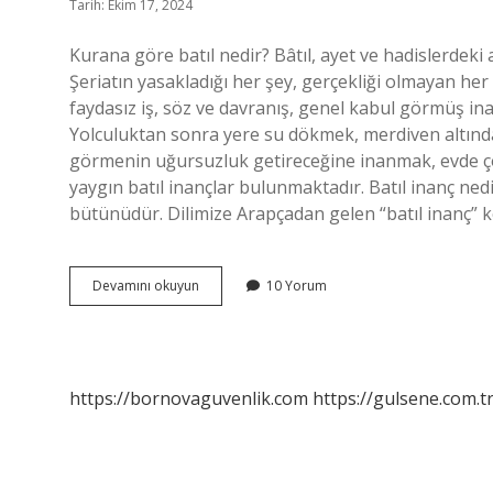
Tarih: Ekim 17, 2024
Kurana göre batıl nedir? Bâtıl, ayet ve hadislerdeki 
Şeriatın yasakladığı her şey, gerçekliği olmayan her
faydasız iş, söz ve davranış, genel kabul görmüş i
Yolculuktan sonra yere su dökmek, merdiven altınd
görmenin uğursuzluk getireceğine inanmak, evde ç
yaygın batıl inançlar bulunmaktadır. Batıl inanç ned
bütünüdür. Dilimize Arapçadan gelen “batıl inanç” k
Bâtıl
Devamını okuyun
10 Yorum
Nedir
Ne
Anlama
Gelir
https://bornovaguvenlik.com
https://gulsene.com.t