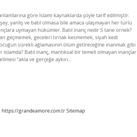
anlamlarına göre İslami kaynaklarda şöyle tarif edilmiştir:
 şey, yanlış ve batıl olmasa bile amaca ulaşmayan her türlü
nançlara uymayan hükümler. Batıl inanç nedir 5 tane örnek?
an geçmemek, geceleri tırnak kesmemek, siyah kedi
ocuğun sürekli ağlamasının ölüm getireceğine inanmak gibi
ir islamda? Batıl inanç, mantıksal bir temeli olmayan inançlar
elimesi “akla ve gerçeğe aykırı…
r
https://grandeamore.com.tr
Sitemap