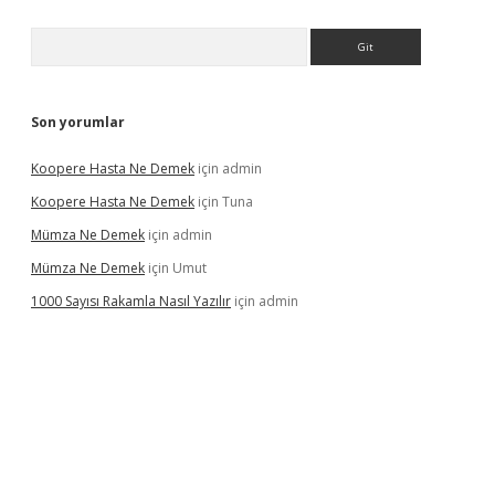
Arama
Son yorumlar
Koopere Hasta Ne Demek
için
admin
Koopere Hasta Ne Demek
için
Tuna
Mümza Ne Demek
için
admin
Mümza Ne Demek
için
Umut
1000 Sayısı Rakamla Nasıl Yazılır
için
admin
gir.net