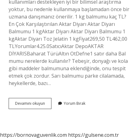
kullanımları destekleyen iyi bir bilimsel araştırma
yoktur, bu nedenle kullanmaya başlamadan önce bir
uzmana danışmanız önerilir. 1 kg balmumu kaç TL?
En Çok Karşılaştırılan Aktar Diyarı Aktar Diyarı
Balmumu 1 kgAktar Diyarı Aktar Diyarı Balmumu 1
kgAktar Diyarı Toz Jelatin 1 kgFiyat269,50 TL462,00
TLYorumlar4.25.0SatıcıAktar DepoAKTAR
DİYARISBaharat TürüAltın OtDefne1 satır daha Bal
mumu nerelerde kullanılır? Tebeşir, donyağı ve kola
gibi maddeler balmumuna eklendiğinde, onu tespit
etmek çok zordur. Sarı balmumu parke cilalamada,
heykellerde, bazı…
Bal
Devamını okuyun
Yorum Bırak
Mumu
Nasıl
Kullanılır
https://bornovaguvenlik.com
https://gulsene.com.tr