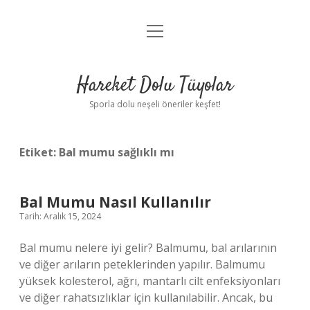
menüyü
Anasayfa
aç
Gizlilik Politikası
Hareket Dolu Tüyolar
Yasal Uyarı
Sporla dolu neşeli öneriler keşfet!
Hakkımızda
Etiket:
Bal mumu sağlıklı mı
Bal Mumu Nasıl Kullanılır
Tarih: Aralık 15, 2024
Bal mumu nelere iyi gelir? Balmumu, bal arılarının
ve diğer arıların peteklerinden yapılır. Balmumu
yüksek kolesterol, ağrı, mantarlı cilt enfeksiyonları
ve diğer rahatsızlıklar için kullanılabilir. Ancak, bu