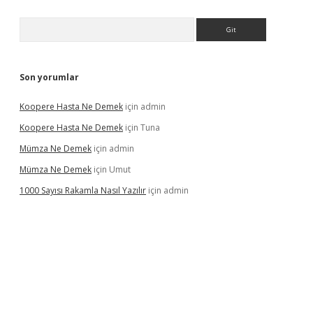
Arama
Son yorumlar
Koopere Hasta Ne Demek
için
admin
Koopere Hasta Ne Demek
için
Tuna
Mümza Ne Demek
için
admin
Mümza Ne Demek
için
Umut
1000 Sayısı Rakamla Nasıl Yazılır
için
admin
rgir.net