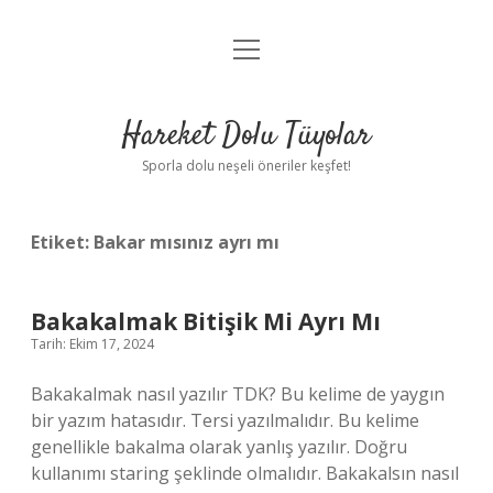
menüyü
Anasayfa
aç
Gizlilik Politikası
Hareket Dolu Tüyolar
Yasal Uyarı
Sporla dolu neşeli öneriler keşfet!
Hakkımızda
Etiket:
Bakar mısınız ayrı mı
Bakakalmak Bitişik Mi Ayrı Mı
Tarih: Ekim 17, 2024
Bakakalmak nasıl yazılır TDK? Bu kelime de yaygın
bir yazım hatasıdır. Tersi yazılmalıdır. Bu kelime
genellikle bakalma olarak yanlış yazılır. Doğru
kullanımı staring şeklinde olmalıdır. Bakakalsın nasıl