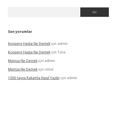
Arama
Son yorumlar
Koopere Hasta Ne Demek
için
admin
Koopere Hasta Ne Demek
için
Tuna
Mümza Ne Demek
için
admin
Mümza Ne Demek
için
Umut
1000 Sayısı Rakamla Nasıl Yazılır
için
admin
gir.net