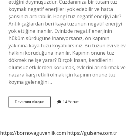
ettiğini duymuşuzdur. Cüzdanınıza bir tutam tuz
koymak negatif enerjileri yok edebilir ve hatta
şansınızı artırabilir. Hangi tuz negatif enerjiyi alır?
Antik çağlardan beri kaya tuzunun negatif enerjiyi
yok ettiğine inanılır. Evinizde negatif enerjinin
hüküm sürdüğüne inanıyorsanız, ön kapının
yakınına kaya tuzu koyabilirsiniz. Bu tuzun evi ve ev
halkını koruduğuna inanılır. Kapının önüne tuz
dökmek ne işe yarar? Birçok insan, kendilerini
olumsuz etkilerden korumak, evlerini arındırmak ve
nazara karşı etkili olmak için kapının önüne tuz
koyma geleneğini…
Cüzdana
Devamını okuyun
14 Yorum
Tuz
Koymak
Ne
Işe
Yarar
https://bornovaguvenlik.com
https://gulsene.com.tr