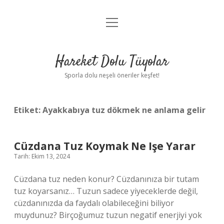
menüyü
Anasayfa
aç
Gizlilik Politikası
Hareket Dolu Tüyolar
Yasal Uyarı
Sporla dolu neşeli öneriler keşfet!
Hakkımızda
Etiket:
Ayakkabıya tuz dökmek ne anlama gelir
Cüzdana Tuz Koymak Ne Işe Yarar
Tarih: Ekim 13, 2024
Cüzdana tuz neden konur? Cüzdanınıza bir tutam
tuz koyarsanız… Tuzun sadece yiyeceklerde değil,
cüzdanınızda da faydalı olabileceğini biliyor
muydunuz? Birçoğumuz tuzun negatif enerjiyi yok