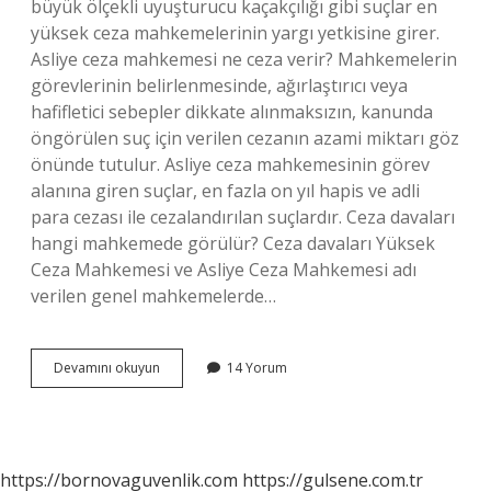
büyük ölçekli uyuşturucu kaçakçılığı gibi suçlar en
yüksek ceza mahkemelerinin yargı yetkisine girer.
Asliye ceza mahkemesi ne ceza verir? Mahkemelerin
görevlerinin belirlenmesinde, ağırlaştırıcı veya
hafifletici sebepler dikkate alınmaksızın, kanunda
öngörülen suç için verilen cezanın azami miktarı göz
önünde tutulur. Asliye ceza mahkemesinin görev
alanına giren suçlar, en fazla on yıl hapis ve adli
para cezası ile cezalandırılan suçlardır. Ceza davaları
hangi mahkemede görülür? Ceza davaları Yüksek
Ceza Mahkemesi ve Asliye Ceza Mahkemesi adı
verilen genel mahkemelerde…
Adliye
Devamını okuyun
14 Yorum
Ceza
Mahkemesi
Neye
Bakar
https://bornovaguvenlik.com
https://gulsene.com.tr