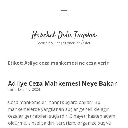
menüyü
Anasayfa
aç
Gizlilik Politikası
Hareket Dolu Tüyolar
Yasal Uyarı
Sporla dolu neşeli öneriler keşfet!
Hakkımızda
Etiket:
Asliye ceza mahkemesi ne ceza verir
Adliye Ceza Mahkemesi Neye Bakar
Tarih: Ekim 10, 2024
Ceza mahkemeleri hangi suçlara bakar? Bu
mahkemelerde yargılanan suçlar genellikle ağır
cezalar getirebilen suçlardır. Cinayet, kasten adam
öldürme, cinsel saldırı, terörizm, organize suç ve