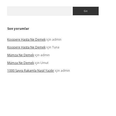
Arama
Son yorumlar
Koopere Hasta Ne Demek
için
admin
Koopere Hasta Ne Demek
için
Tuna
Mümza Ne Demek
için
admin
Mümza Ne Demek
için
Umut
1000 Sayısı Rakamla Nasıl Yazılır
için
admin
gir.net