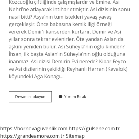
Kozcuoğlu çiftliğinde çalışmışlardır ve Emine, Asi
Nehri’ne atlayarak intihar etmiştir. Asi dizisinin sonu
nasıl bitti? Asya’nın tüm istekleri yavaş yavaş
gerçekleşir. Önce babasına kemik iliği örneği
vererek Demir’i kanserden kurtarır. Demir ve Asi
yıllar sonra tekrar evlenirler. Öte yandan Aslan da
aşkını yeniden bulur. Asi Süheyla’nın oğlu kimden?
İhsan, ilk başta Aslan’ın Süheyla’nın oğlu olduğuna
inanmaz. Asi dizisi Demirin Evi nerede? Kibar Feyzo
ve Asi dizilerinin çekildiği Reyhanlı Harran (Kavalcık)
köyündeki Ağa Konağı.…
Asi
Devamını okuyun
Yorum Bırak
Ve
Demir
Neden
Ayrıldı
https://bornovaguvenlik.com
https://gulsene.com.tr
https://grandeamore.com.tr
Sitemap