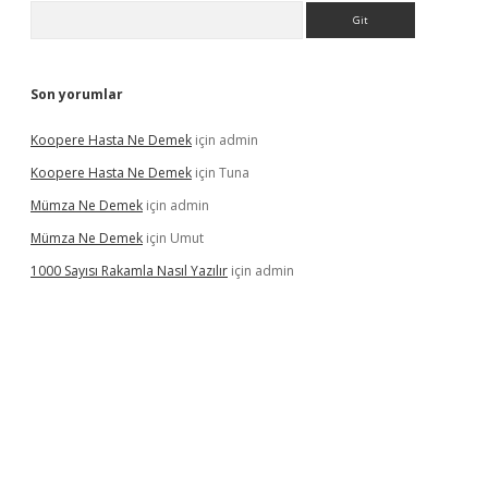
Arama
Son yorumlar
Koopere Hasta Ne Demek
için
admin
Koopere Hasta Ne Demek
için
Tuna
Mümza Ne Demek
için
admin
Mümza Ne Demek
için
Umut
1000 Sayısı Rakamla Nasıl Yazılır
için
admin
gir.net