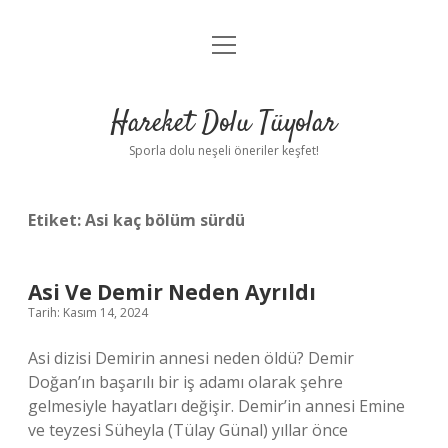
menüyü
Anasayfa
aç
Gizlilik Politikası
Hareket Dolu Tüyolar
Yasal Uyarı
Sporla dolu neşeli öneriler keşfet!
Hakkımızda
Etiket:
Asi kaç bölüm sürdü
Asi Ve Demir Neden Ayrıldı
Tarih: Kasım 14, 2024
Asi dizisi Demirin annesi neden öldü? Demir
Doğan’ın başarılı bir iş adamı olarak şehre
gelmesiyle hayatları değişir. Demir’in annesi Emine
ve teyzesi Süheyla (Tülay Günal) yıllar önce