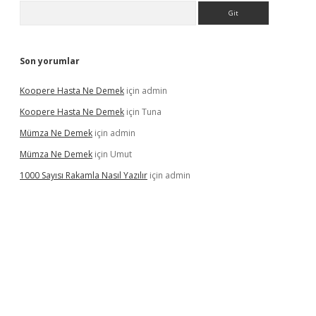
Arama
Son yorumlar
Koopere Hasta Ne Demek
için
admin
Koopere Hasta Ne Demek
için
Tuna
Mümza Ne Demek
için
admin
Mümza Ne Demek
için
Umut
1000 Sayısı Rakamla Nasıl Yazılır
için
admin
iriş
betexpergir.net