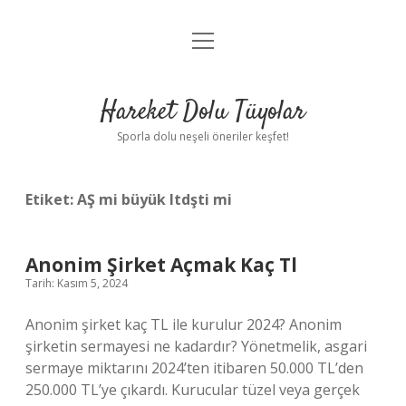
menüyü
Anasayfa
aç
Gizlilik Politikası
Hareket Dolu Tüyolar
Yasal Uyarı
Sporla dolu neşeli öneriler keşfet!
Hakkımızda
Etiket:
AŞ mi büyük ltdşti mi
Anonim Şirket Açmak Kaç Tl
Tarih: Kasım 5, 2024
Anonim şirket kaç TL ile kurulur 2024? Anonim
şirketin sermayesi ne kadardır? Yönetmelik, asgari
sermaye miktarını 2024’ten itibaren 50.000 TL’den
250.000 TL’ye çıkardı. Kurucular tüzel veya gerçek