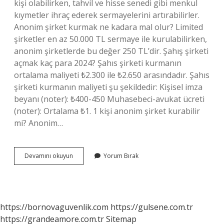
kişi olabilirken, tahvil ve hisse senedi gibi menkul
kıymetler ihraç ederek sermayelerini artırabilirler.
Anonim şirket kurmak ne kadara mal olur? Limited
şirketler en az 50.000 TL sermaye ile kurulabilirken,
anonim şirketlerde bu değer 250 TL’dir. Şahış şirketi
açmak kaç para 2024? Şahıs şirketi kurmanın
ortalama maliyeti ₺2.300 ile ₺2.650 arasındadır. Şahıs
şirketi kurmanın maliyeti şu şekildedir: Kişisel imza
beyanı (noter): ₺400-450 Muhasebeci-avukat ücreti
(noter): Ortalama ₺1. 1 kişi anonim şirket kurabilir
mi? Anonim…
Anonim
Devamını okuyun
Yorum Bırak
Şirket
Açmak
Kaç
Tl
https://bornovaguvenlik.com
https://gulsene.com.tr
https://grandeamore.com.tr
Sitemap