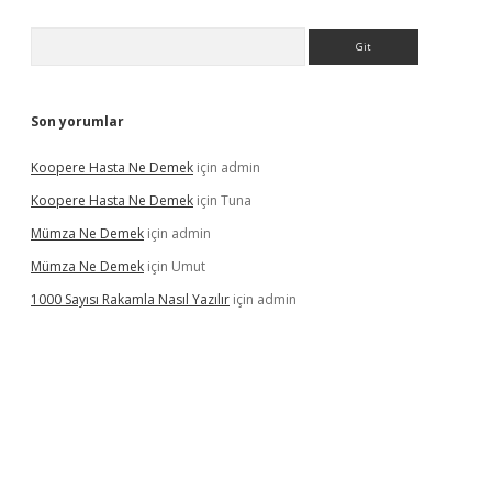
Arama
Son yorumlar
Koopere Hasta Ne Demek
için
admin
Koopere Hasta Ne Demek
için
Tuna
Mümza Ne Demek
için
admin
Mümza Ne Demek
için
Umut
1000 Sayısı Rakamla Nasıl Yazılır
için
admin
gir.net