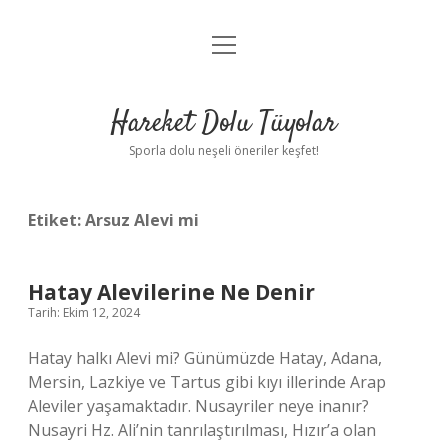
menüyü
Anasayfa
aç
Gizlilik Politikası
Hareket Dolu Tüyolar
Yasal Uyarı
Sporla dolu neşeli öneriler keşfet!
Hakkımızda
Etiket:
Arsuz Alevi mi
Hatay Alevilerine Ne Denir
Tarih: Ekim 12, 2024
Hatay halkı Alevi mi? Günümüzde Hatay, Adana,
Mersin, Lazkiye ve Tartus gibi kıyı illerinde Arap
Aleviler yaşamaktadır. Nusayriler neye inanır?
Nusayri Hz. Ali’nin tanrılaştırılması, Hızır’a olan