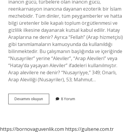
inancın gücü, türbelere olan inancın gücü,
reenkarnasyon inancına dayanan ezoterik bir İslam
mezhebidir. Tüm dinler, tüm peygamberler ve hatta
bilgi üretenler bile kapalı toplum örgütlenmesi ve
gizlilik ilkesine dayanarak kutsal kabul edilir. Hatay
Araplarına ne denir? Ayrıca “Fellah” (Arap hizmetçisi)
gibi tanımlamaların kamuoyunda da kullanıldığı
bilinmektedir. Bu çalışmanın başlığında ve içeriğinde
“Nusayriler” yerine “Aleviler”, “Arap Alevileri” veya
“Hatay’da yaşayan Aleviler” ifadeleri kullanılmıştır.
Arap alevilere ne denir? “Nusayriyye,” 349; Onarlı,
Arap Aleviliği (Nusayriler), 53; Mahmut…
Hatay
Devamını okuyun
8 Yorum
Alevilerine
Ne
Denir
https://bornovaguvenlik.com
https://gulsene.com.tr