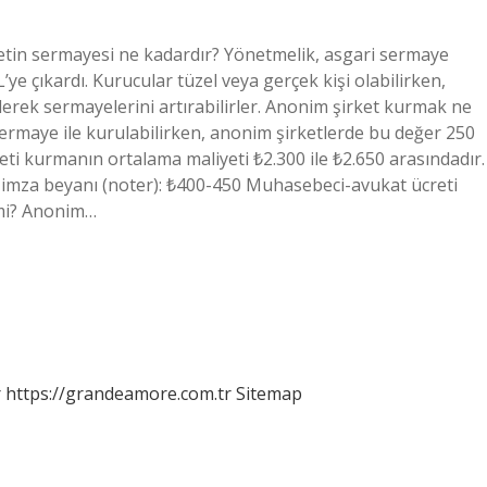
etin sermayesi ne kadardır? Yönetmelik, asgari sermaye
ye çıkardı. Kurucular tüzel veya gerçek kişi olabilirken,
derek sermayelerini artırabilirler. Anonim şirket kurmak ne
sermaye ile kurulabilirken, anonim şirketlerde bu değer 250
keti kurmanın ortalama maliyeti ₺2.300 ile ₺2.650 arasındadır.
el imza beyanı (noter): ₺400-450 Muhasebeci-avukat ücreti
r mi? Anonim…
r
https://grandeamore.com.tr
Sitemap