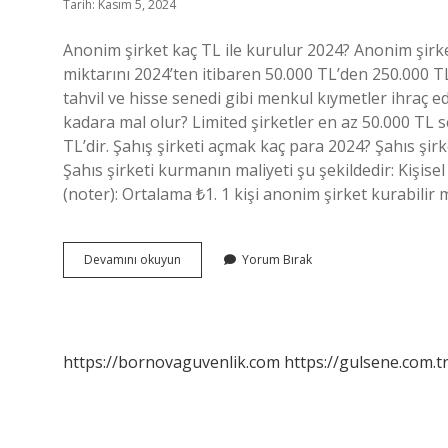
Tarih: Kasım 5, 2024
Anonim şirket kaç TL ile kurulur 2024? Anonim şirk
miktarını 2024’ten itibaren 50.000 TL’den 250.000 TL’
tahvil ve hisse senedi gibi menkul kıymetler ihraç e
kadara mal olur? Limited şirketler en az 50.000 TL 
TL’dir. Şahış şirketi açmak kaç para 2024? Şahıs şir
Şahıs şirketi kurmanın maliyeti şu şekildedir: Kişis
(noter): Ortalama ₺1. 1 kişi anonim şirket kurabili
Anonim
Devamını okuyun
Yorum Bırak
Şirket
Açmak
Kaç
Tl
https://bornovaguvenlik.com
https://gulsene.com.t