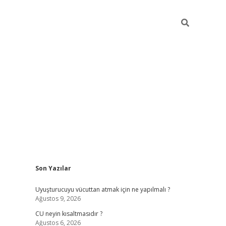
Sidebar
Son Yazılar
betexper güncel giriş
betexpergir.net
Uyuşturucuyu vücuttan atmak için ne yapılmalı ?
Ağustos 9, 2026
CU neyin kısaltmasıdır ?
Ağustos 6, 2026