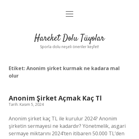
menüyü
Anasayfa
aç
Gizlilik Politikası
Hareket Dolu Tüyolar
Yasal Uyarı
Sporla dolu neşeli öneriler keşfet!
Hakkımızda
Etiket:
Anonim şirket kurmak ne kadara mal
olur
Anonim Şirket Açmak Kaç Tl
Tarih: Kasım 5, 2024
Anonim şirket kaç TL ile kurulur 2024? Anonim
şirketin sermayesi ne kadardır? Yönetmelik, asgari
sermaye miktarını 2024’ten itibaren 50.000 TL’den