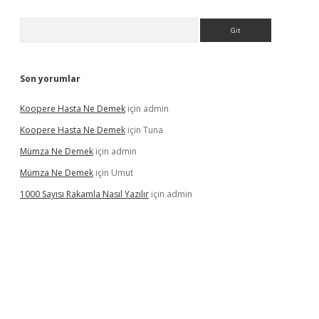
Arama
Son yorumlar
Koopere Hasta Ne Demek
için
admin
Koopere Hasta Ne Demek
için
Tuna
Mümza Ne Demek
için
admin
Mümza Ne Demek
için
Umut
1000 Sayısı Rakamla Nasıl Yazılır
için
admin
gir.net