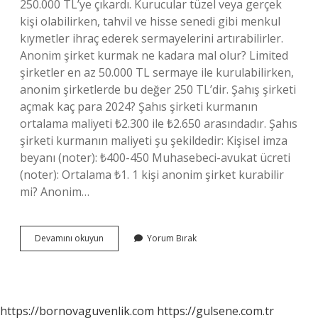
250.000 TL’ye çıkardı. Kurucular tüzel veya gerçek
kişi olabilirken, tahvil ve hisse senedi gibi menkul
kıymetler ihraç ederek sermayelerini artırabilirler.
Anonim şirket kurmak ne kadara mal olur? Limited
şirketler en az 50.000 TL sermaye ile kurulabilirken,
anonim şirketlerde bu değer 250 TL’dir. Şahış şirketi
açmak kaç para 2024? Şahıs şirketi kurmanın
ortalama maliyeti ₺2.300 ile ₺2.650 arasındadır. Şahıs
şirketi kurmanın maliyeti şu şekildedir: Kişisel imza
beyanı (noter): ₺400-450 Muhasebeci-avukat ücreti
(noter): Ortalama ₺1. 1 kişi anonim şirket kurabilir
mi? Anonim…
Anonim
Devamını okuyun
Yorum Bırak
Şirket
Açmak
Kaç
Tl
https://bornovaguvenlik.com
https://gulsene.com.tr