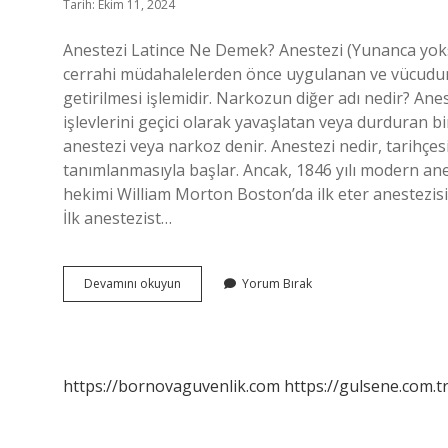
Tarih: Ekim 11, 2024
Anestezi Latince Ne Demek? Anestezi (Yunanca yoks
cerrahi müdahalelerden önce uygulanan ve vücudun 
getirilmesi işlemidir. Narkozun diğer adı nedir? Anest
işlevlerini geçici olarak yavaşlatan veya durduran bir
anestezi veya narkoz denir. Anestezi nedir, tarihçesi
tanımlanmasıyla başlar. Ancak, 1846 yılı modern anes
hekimi William Morton Boston’da ilk eter anestezisin
İlk anestezist…
Anestezinin
Devamını okuyun
Yorum Bırak
Kelime
Anlamı
Nedir
https://bornovaguvenlik.com
https://gulsene.com.t