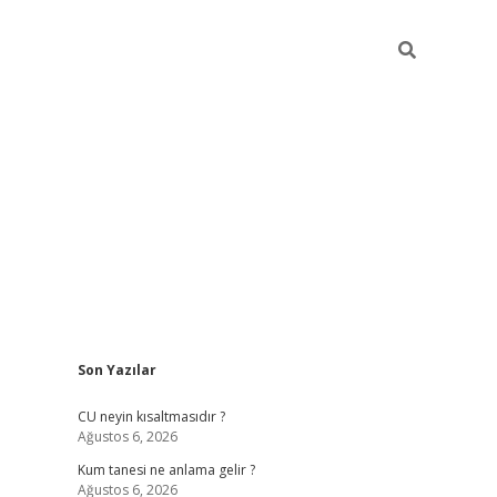
Sidebar
Son Yazılar
betexper güncel giriş
betexpergir.net
CU neyin kısaltmasıdır ?
Ağustos 6, 2026
Kum tanesi ne anlama gelir ?
Ağustos 6, 2026