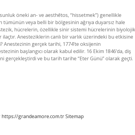
unluk öneki an- ve aesthētos, “hissetmek”) genellikle
tümünün veya belli bir bölgesinin ağrıya duyarsız hale
ezik, hücrelerin, özellikle sinir sistemi hücrelerinin biyoloji
 ilaçtır. Anesteziklerin canlı bir varlık üzerindeki bu etkisine
? Anestezinin gerçek tarihi, 1774’te oksijenin
tezinin başlangıcı olarak kabul edilir. 16 Ekim 1846’da, diş
i gerçekleştirdi ve bu tarih tarihe “Eter Günü” olarak geçti.
r
https://grandeamore.com.tr
Sitemap