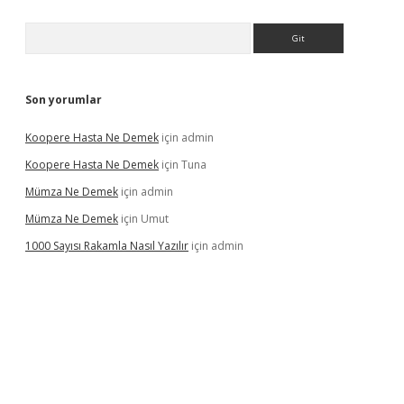
Arama
Son yorumlar
Koopere Hasta Ne Demek
için
admin
Koopere Hasta Ne Demek
için
Tuna
Mümza Ne Demek
için
admin
Mümza Ne Demek
için
Umut
1000 Sayısı Rakamla Nasıl Yazılır
için
admin
gir.net