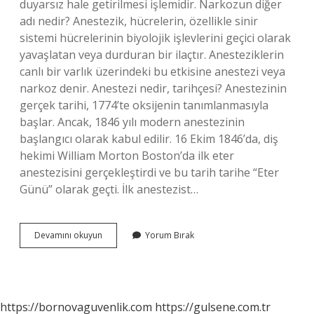
duyarsız hale getirilmesi işlemidir. Narkozun diğer
adı nedir? Anestezik, hücrelerin, özellikle sinir
sistemi hücrelerinin biyolojik işlevlerini geçici olarak
yavaşlatan veya durduran bir ilaçtır. Anesteziklerin
canlı bir varlık üzerindeki bu etkisine anestezi veya
narkoz denir. Anestezi nedir, tarihçesi? Anestezinin
gerçek tarihi, 1774’te oksijenin tanımlanmasıyla
başlar. Ancak, 1846 yılı modern anestezinin
başlangıcı olarak kabul edilir. 16 Ekim 1846’da, diş
hekimi William Morton Boston’da ilk eter
anestezisini gerçekleştirdi ve bu tarih tarihe “Eter
Günü” olarak geçti. İlk anestezist…
Anestezinin
Devamını okuyun
Yorum Bırak
Kelime
Anlamı
Nedir
https://bornovaguvenlik.com
https://gulsene.com.tr