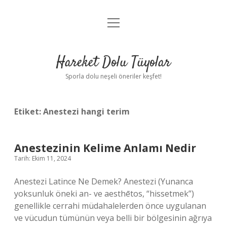
menüyü
Anasayfa
aç
Gizlilik Politikası
Hareket Dolu Tüyolar
Yasal Uyarı
Sporla dolu neşeli öneriler keşfet!
Hakkımızda
Etiket:
Anestezi hangi terim
Anestezinin Kelime Anlamı Nedir
Tarih: Ekim 11, 2024
Anestezi Latince Ne Demek? Anestezi (Yunanca
yoksunluk öneki an- ve aesthētos, “hissetmek”)
genellikle cerrahi müdahalelerden önce uygulanan
ve vücudun tümünün veya belli bir bölgesinin ağrıya