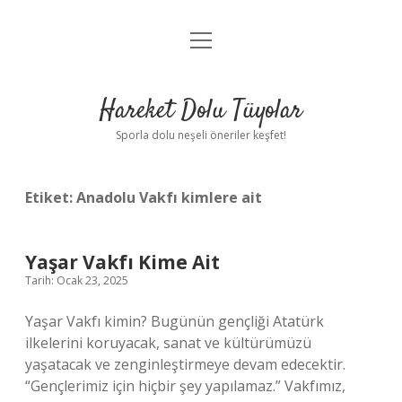
menüyü
Anasayfa
aç
Gizlilik Politikası
Hareket Dolu Tüyolar
Yasal Uyarı
Sporla dolu neşeli öneriler keşfet!
Hakkımızda
Etiket:
Anadolu Vakfı kimlere ait
Yaşar Vakfı Kime Ait
Tarih: Ocak 23, 2025
Yaşar Vakfı kimin? Bugünün gençliği Atatürk
ilkelerini koruyacak, sanat ve kültürümüzü
yaşatacak ve zenginleştirmeye devam edecektir.
“Gençlerimiz için hiçbir şey yapılamaz.” Vakfımız,