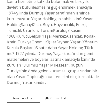
kamu hizmetine katkıda bulunmak ve birey ile
devletin bütünleşmesini güçlendirmek amacıyla
1974 yılında Durmuş Yaşar tarafından İzmir’de
kurulmuştur. Yaşar Holding’in sahibi kim? Yaşar
HoldingSanayiGıda, Boya, Hayvancılık, Enerji,
Temizlik Ürünleri, TurizmKuruluş7 Kasım
1968)KurucuSelçuk YaşarMerkezAlsancak, Konak,
İzmir, TürkiyeÖnemli KişilerFeyhan Yaşar (Yönetim
Kurulu Başkanı)5 satır daha Yaşar Holding Türk
mü? 1927 yılında Durmuş Yaşar tarafından gemi
malzemeleri ve boyaları satmak amacıyla İzmir’de
kurulan “Durmuş Yaşar Müessesi”, bugün
Türkiye’nin önde gelen kurumsal gruplarından biri
olan Yaşar Topluluğu’nun temelini oluşturmaktadır.
Durmuş Yaşar kimdir,…
Yaşar
Devamını okuyun
Yorum Bırak
Vakfı
Kime