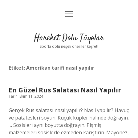
menüyü
Anasayfa
aç
Gizlilik Politikası
Hareket Dolu Tüyolar
Yasal Uyarı
Sporla dolu neşeli öneriler keşfet!
Hakkımızda
Etiket:
Amerikan tarifi nasıl yapılır
En Güzel Rus Salatası Nasıl Yapılır
Tarih: Ekim 11, 2024
Gerçek Rus salatası nasıl yapılır? Nasıl yapılır? Havuç
ve patatesleri soyun. Küçük küpler halinde doğrayın.
… Sosisleri aynı boyutta doğrayın. Pişmiş
malzemeleri sosislerle ezmeden karıştırın. Mayonez,