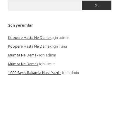
Arama
Son yorumlar
Koopere Hasta Ne Demek
için
admin
Koopere Hasta Ne Demek
için
Tuna
Mümza Ne Demek
için
admin
Mümza Ne Demek
için
Umut
1000 Sayısı Rakamla Nasıl Yazılır
için
admin
gir.net