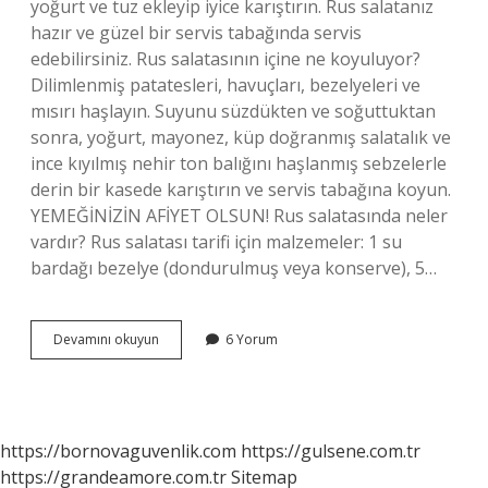
yoğurt ve tuz ekleyip iyice karıştırın. Rus salatanız
hazır ve güzel bir servis tabağında servis
edebilirsiniz. Rus salatasının içine ne koyuluyor?
Dilimlenmiş patatesleri, havuçları, bezelyeleri ve
mısırı haşlayın. Suyunu süzdükten ve soğuttuktan
sonra, yoğurt, mayonez, küp doğranmış salatalık ve
ince kıyılmış nehir ton balığını haşlanmış sebzelerle
derin bir kasede karıştırın ve servis tabağına koyun.
YEMEĞİNİZİN AFİYET OLSUN! Rus salatasında neler
vardır? Rus salatası tarifi için malzemeler: 1 su
bardağı bezelye (dondurulmuş veya konserve), 5…
En
Devamını okuyun
6 Yorum
Güzel
Rus
Salatası
Nasıl
Yapılır
https://bornovaguvenlik.com
https://gulsene.com.tr
https://grandeamore.com.tr
Sitemap