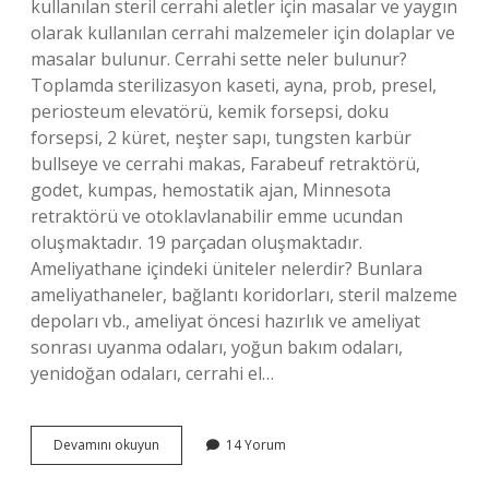
kullanılan steril cerrahi aletler için masalar ve yaygın
olarak kullanılan cerrahi malzemeler için dolaplar ve
masalar bulunur. Cerrahi sette neler bulunur?
Toplamda sterilizasyon kaseti, ayna, prob, presel,
periosteum elevatörü, kemik forsepsi, doku
forsepsi, 2 küret, neşter sapı, tungsten karbür
bullseye ve cerrahi makas, Farabeuf retraktörü,
godet, kumpas, hemostatik ajan, Minnesota
retraktörü ve otoklavlanabilir emme ucundan
oluşmaktadır. 19 parçadan oluşmaktadır.
Ameliyathane içindeki üniteler nelerdir? Bunlara
ameliyathaneler, bağlantı koridorları, steril malzeme
depoları vb., ameliyat öncesi hazırlık ve ameliyat
sonrası uyanma odaları, yoğun bakım odaları,
yenidoğan odaları, cerrahi el…
Ameliyathanede
Devamını okuyun
14 Yorum
Kullanılan
Malzemeler