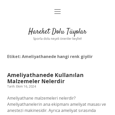
menüyü
Anasayfa
aç
Gizlilik Politikası
Hareket Dolu Tüyolar
Yasal Uyarı
Sporla dolu neşeli öneriler keşfet!
Hakkımızda
Etiket:
Ameliyathanede hangi renk giyilir
Ameliyathanede Kullanılan
Malzemeler Nelerdir
Tarih: Ekim 16, 2024
Ameliyathane malzemeleri nelerdir?
Ameliyathanelerin ana ekipmanı ameliyat masası ve
anestezi makinesidir. Ayrıca ameliyat sırasında