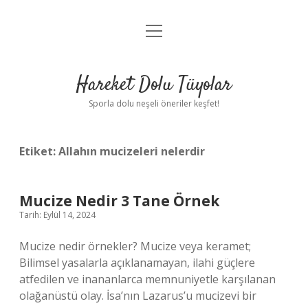
menüyü
Anasayfa
aç
Gizlilik Politikası
Hareket Dolu Tüyolar
Yasal Uyarı
Sporla dolu neşeli öneriler keşfet!
Hakkımızda
Etiket:
Allahın mucizeleri nelerdir
Mucize Nedir 3 Tane Örnek
Tarih: Eylül 14, 2024
Mucize nedir örnekler? Mucize veya keramet;
Bilimsel yasalarla açıklanamayan, ilahi güçlere
atfedilen ve inananlarca memnuniyetle karşılanan
olağanüstü olay. İsa’nın Lazarus’u mucizevi bir