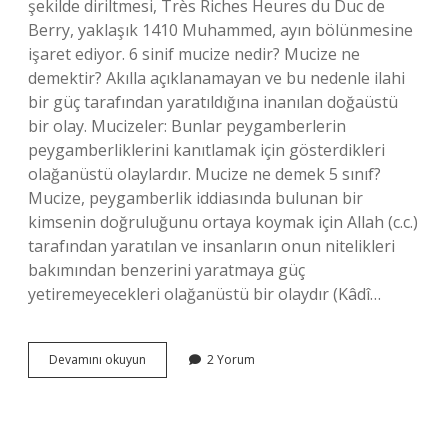
şekilde diriltmesi, Très Riches Heures du Duc de
Berry, yaklaşık 1410 Muhammed, ayın bölünmesine
işaret ediyor. 6 sinif mucize nedir? Mucize ne
demektir? Akılla açıklanamayan ve bu nedenle ilahi
bir güç tarafından yaratıldığına inanılan doğaüstü
bir olay. Mucizeler: Bunlar peygamberlerin
peygamberliklerini kanıtlamak için gösterdikleri
olağanüstü olaylardır. Mucize ne demek 5 sınıf?
Mucize, peygamberlik iddiasında bulunan bir
kimsenin doğruluğunu ortaya koymak için Allah (c.c.)
tarafından yaratılan ve insanların onun nitelikleri
bakımından benzerini yaratmaya güç
yetiremeyecekleri olağanüstü bir olaydır (Kâdî…
Mucize
Devamını okuyun
2 Yorum
Nedir
3
Tane
Örnek