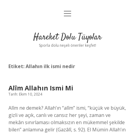
menüyü
Anasayfa
aç
Gizlilik Politikası
Hareket Dolu Tüyolar
Yasal Uyarı
Sporla dolu neşeli öneriler keşfet!
Hakkımızda
Etiket:
Allahın ilk ismi nedir
Alîm Allahın Ismi Mi
Tarih: Ekim 10, 2024
Alîm ne demek? Allah’ın “alîm” ismi, “küçük ve büyük,
gizli ve açık, canlı ve cansız her şeyi, zaman ve
mekân sınırlaması olmaksızın en mükemmel şekilde
bilen” anlamına gelir (Gazâlî, s. 92). El Mümin Allah’ın