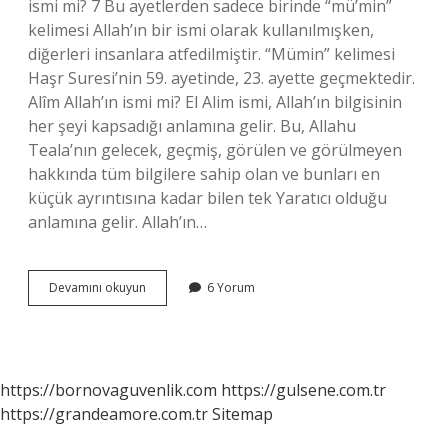
ismi mi? 7 Bu ayetlerden sadece birinde “mü’min”
kelimesi Allah’ın bir ismi olarak kullanılmışken,
diğerleri insanlara atfedilmiştir. “Mümin” kelimesi
Haşr Suresi’nin 59. ayetinde, 23. ayette geçmektedir.
Alîm Allah’ın ismi mi? El Alim ismi, Allah’ın bilgisinin
her şeyi kapsadığı anlamına gelir. Bu, Allahu
Teala’nın gelecek, geçmiş, görülen ve görülmeyen
hakkında tüm bilgilere sahip olan ve bunları en
küçük ayrıntısına kadar bilen tek Yaratıcı olduğu
anlamına gelir. Allah’ın…
Alîm
Devamını okuyun
6 Yorum
Allahın
Ismi
Mi
https://bornovaguvenlik.com
https://gulsene.com.tr
https://grandeamore.com.tr
Sitemap