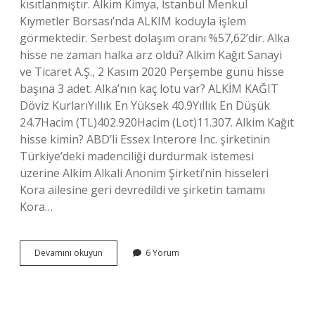
kısıtlanmıştır. Alkim Kimya, İstanbul Menkul
Kıymetler Borsası’nda ALKIM koduyla işlem
görmektedir. Serbest dolaşım oranı %57,62’dir. Alka
hisse ne zaman halka arz oldu? Alkim Kağıt Sanayi
ve Ticaret A.Ş., 2 Kasım 2020 Perşembe günü hisse
başına 3 adet. Alka’nın kaç lotu var? ALKİM KAĞIT
Döviz KurlarıYıllık En Yüksek 40.9Yıllık En Düşük
24.7Hacim (TL)402.920Hacim (Lot)11.307. Alkim Kağıt
hisse kimin? ABD’li Essex Interore Inc. şirketinin
Türkiye’deki madenciliği durdurmak istemesi
üzerine Alkim Alkali Anonim Şirketi’nin hisseleri
Kora ailesine geri devredildi ve şirketin tamamı
Kora…
Alkim
Devamını okuyun
6 Yorum
Kağıt
Ne
Zaman
Halka