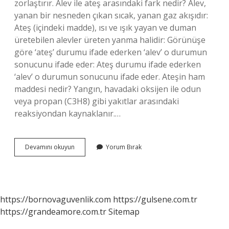
zorlaştırır. Alev ile ateş arasındaki fark nedir? Alev,
yanan bir nesneden çıkan sıcak, yanan gaz akışıdır:
Ateş (içindeki madde), ısı ve ışık yayan ve duman
üretebilen alevler üreten yanma halidir: Görünüşe
göre ‘ateş’ durumu ifade ederken ‘alev’ o durumun
sonucunu ifade eder: Ateş durumu ifade ederken
‘alev’ o durumun sonucunu ifade eder. Ateşin ham
maddesi nedir? Yangın, havadaki oksijen ile odun
veya propan (C3H8) gibi yakıtlar arasındaki
reaksiyondan kaynaklanır.…
Ateş
Devamını okuyun
Yorum Bırak
Nasıl
Alev
Alır
https://bornovaguvenlik.com
https://gulsene.com.tr
https://grandeamore.com.tr
Sitemap