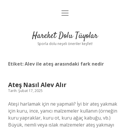
menüyü
Anasayfa
aç
Gizlilik Politikası
Hareket Dolu Tüyolar
Yasal Uyarı
Sporla dolu neşeli öneriler keşfet!
Hakkımızda
Etiket:
Alev ile ateş arasındaki fark nedir
Ateş Nasıl Alev Alır
Tarih: Şubat 17, 2025
Ateşi harlamak için ne yapmalı? İyi bir ateş yakmak
için kuru, ince, yanıcı malzemeler kullanın (örneğin
kuru yapraklar, kuru ot, kuru ağaç kabuğu, vb.)
Büyük, nemli veya ıslak malzemeler ateş yakmayı