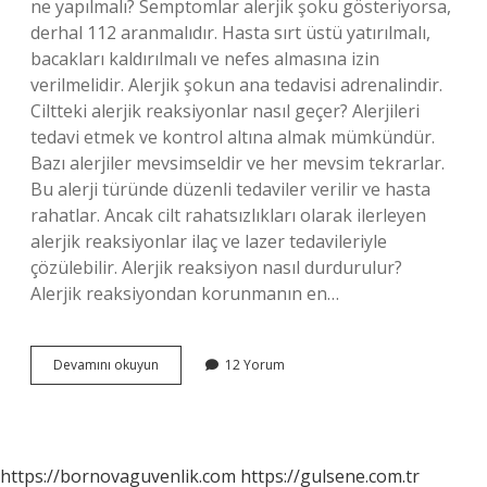
ne yapılmalı? Semptomlar alerjik şoku gösteriyorsa,
derhal 112 aranmalıdır. Hasta sırt üstü yatırılmalı,
bacakları kaldırılmalı ve nefes almasına izin
verilmelidir. Alerjik şokun ana tedavisi adrenalindir.
Ciltteki alerjik reaksiyonlar nasıl geçer? Alerjileri
tedavi etmek ve kontrol altına almak mümkündür.
Bazı alerjiler mevsimseldir ve her mevsim tekrarlar.
Bu alerji türünde düzenli tedaviler verilir ve hasta
rahatlar. Ancak cilt rahatsızlıkları olarak ilerleyen
alerjik reaksiyonlar ilaç ve lazer tedavileriyle
çözülebilir. Alerjik reaksiyon nasıl durdurulur?
Alerjik reaksiyondan korunmanın en…
Alerjik
Devamını okuyun
12 Yorum
Reaksiyon
Ne
Kadar
Sürer
https://bornovaguvenlik.com
https://gulsene.com.tr