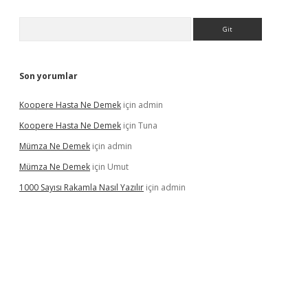
Arama
Son yorumlar
Koopere Hasta Ne Demek
için
admin
Koopere Hasta Ne Demek
için
Tuna
Mümza Ne Demek
için
admin
Mümza Ne Demek
için
Umut
1000 Sayısı Rakamla Nasıl Yazılır
için
admin
gir.net