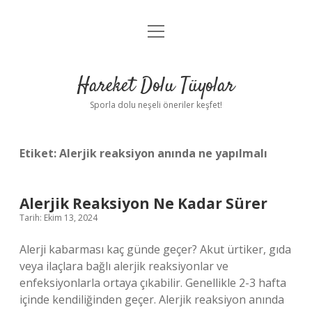
menüyü
Anasayfa
aç
Gizlilik Politikası
Hareket Dolu Tüyolar
Yasal Uyarı
Sporla dolu neşeli öneriler keşfet!
Hakkımızda
Etiket:
Alerjik reaksiyon anında ne yapılmalı
Alerjik Reaksiyon Ne Kadar Sürer
Tarih: Ekim 13, 2024
Alerji kabarması kaç günde geçer? Akut ürtiker, gıda
veya ilaçlara bağlı alerjik reaksiyonlar ve
enfeksiyonlarla ortaya çıkabilir. Genellikle 2-3 hafta
içinde kendiliğinden geçer. Alerjik reaksiyon anında