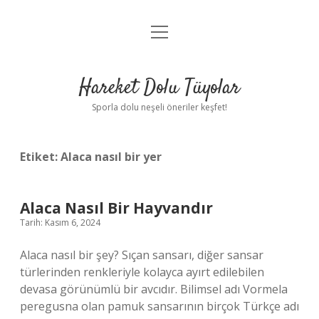
menüyü
Anasayfa
aç
Gizlilik Politikası
Hareket Dolu Tüyolar
Yasal Uyarı
Sporla dolu neşeli öneriler keşfet!
Hakkımızda
Etiket:
Alaca nasıl bir yer
Alaca Nasıl Bir Hayvandır
Tarih: Kasım 6, 2024
Alaca nasıl bir şey? Sıçan sansarı, diğer sansar
türlerinden renkleriyle kolayca ayırt edilebilen
devasa görünümlü bir avcıdır. Bilimsel adı Vormela
peregusna olan pamuk sansarının birçok Türkçe adı