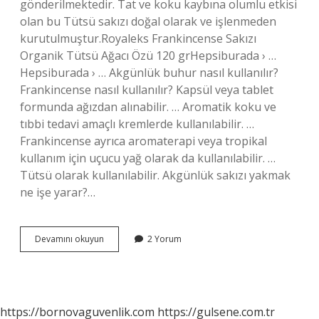
gönderilmektedir. Tat ve koku kaybına olumlu etkisi
olan bu Tütsü sakızı doğal olarak ve işlenmeden
kurutulmuştur.Royaleks Frankincense Sakızı
Organik Tütsü Ağacı Özü 120 grHepsiburada › …
Hepsiburada › … Akgünlük buhur nasıl kullanılır?
Frankincense nasıl kullanılır? Kapsül veya tablet
formunda ağızdan alınabilir. … Aromatik koku ve
tıbbi tedavi amaçlı kremlerde kullanılabilir. …
Frankincense ayrıca aromaterapi veya tropikal
kullanım için uçucu yağ olarak da kullanılabilir. …
Tütsü olarak kullanılabilir. Akgünlük sakızı yakmak
ne işe yarar?…
Akgünlük
Devamını okuyun
2 Yorum
Sakızı
Buhur
Mü
https://bornovaguvenlik.com
https://gulsene.com.tr