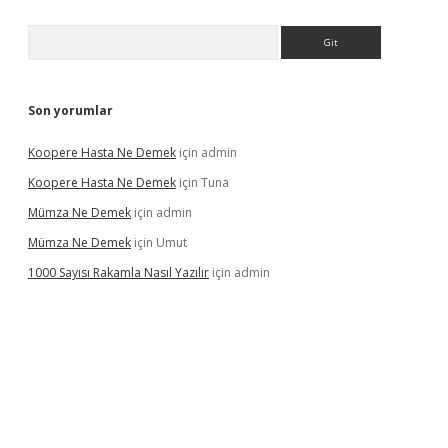
Arama
Son yorumlar
Koopere Hasta Ne Demek
için
admin
Koopere Hasta Ne Demek
için
Tuna
Mümza Ne Demek
için
admin
Mümza Ne Demek
için
Umut
1000 Sayısı Rakamla Nasıl Yazılır
için
admin
gir.net