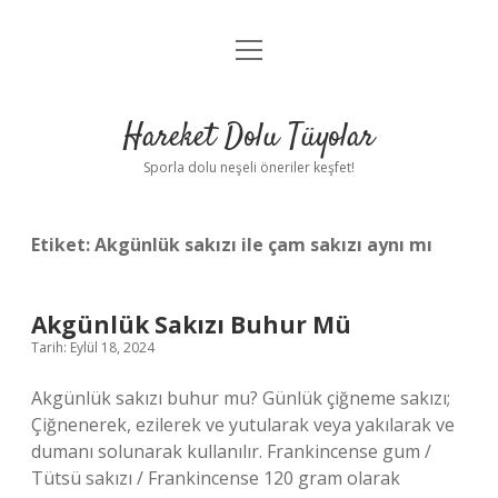
menüyü
Anasayfa
aç
Gizlilik Politikası
Hareket Dolu Tüyolar
Yasal Uyarı
Sporla dolu neşeli öneriler keşfet!
Hakkımızda
Etiket:
Akgünlük sakızı ile çam sakızı aynı mı
Akgünlük Sakızı Buhur Mü
Tarih: Eylül 18, 2024
Akgünlük sakızı buhur mu? Günlük çiğneme sakızı;
Çiğnenerek, ezilerek ve yutularak veya yakılarak ve
dumanı solunarak kullanılır. Frankincense gum /
Tütsü sakızı / Frankincense 120 gram olarak