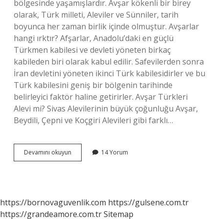
bölgesinde yaşamışlardır. Avşar kökenli bir birey
olarak, Türk milleti, Aleviler ve Sünniler, tarih
boyunca her zaman birlik içinde olmuştur. Avşarlar
hangi ırktır? Afşarlar, Anadolu’daki en güçlü
Türkmen kabilesi ve devleti yöneten birkaç
kabileden biri olarak kabul edilir. Safevilerden sonra
İran devletini yöneten ikinci Türk kabilesidirler ve bu
Türk kabilesini geniş bir bölgenin tarihinde
belirleyici faktör haline getirirler. Avşar Türkleri
Alevi mi? Sivas Alevilerinin büyük çoğunluğu Avşar,
Beydili, Çepni ve Koçgiri Alevileri gibi farklı…
Afşar
Devamını okuyun
14 Yorum
Mı
Avşar
Mı
https://bornovaguvenlik.com
https://gulsene.com.tr
https://grandeamore.com.tr
Sitemap