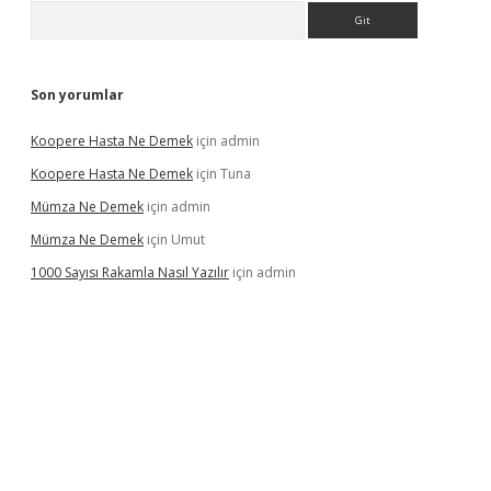
Arama
Son yorumlar
Koopere Hasta Ne Demek
için
admin
Koopere Hasta Ne Demek
için
Tuna
Mümza Ne Demek
için
admin
Mümza Ne Demek
için
Umut
1000 Sayısı Rakamla Nasıl Yazılır
için
admin
gir.net