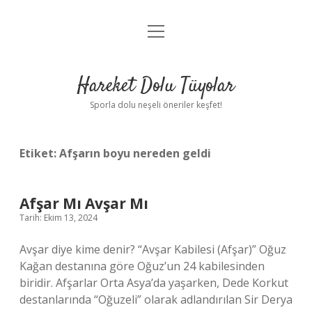
menüyü
Anasayfa
aç
Gizlilik Politikası
Hareket Dolu Tüyolar
Yasal Uyarı
Sporla dolu neşeli öneriler keşfet!
Hakkımızda
Etiket:
Afşarın boyu nereden geldi
Afşar Mı Avşar Mı
Tarih: Ekim 13, 2024
Avşar diye kime denir? “Avşar Kabilesi (Afşar)” Oğuz
Kağan destanına göre Oğuz’un 24 kabilesinden
biridir. Afşarlar Orta Asya’da yaşarken, Dede Korkut
destanlarında “Oğuzeli” olarak adlandırılan Sir Derya