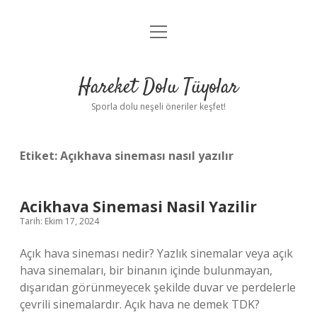
menüyü
Anasayfa
aç
Gizlilik Politikası
Hareket Dolu Tüyolar
Yasal Uyarı
Sporla dolu neşeli öneriler keşfet!
Hakkımızda
Etiket:
Açıkhava sineması nasıl yazılır
Acikhava Sinemasi Nasil Yazilir
Tarih: Ekim 17, 2024
Açık hava sineması nedir? Yazlık sinemalar veya açık
hava sinemaları, bir binanın içinde bulunmayan,
dışarıdan görünmeyecek şekilde duvar ve perdelerle
çevrili sinemalardır. Açık hava ne demek TDK?