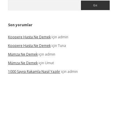
Arama
Son yorumlar
Koopere Hasta Ne Demek
için
admin
Koopere Hasta Ne Demek
için
Tuna
Mümza Ne Demek
için
admin
Mümza Ne Demek
için
Umut
1000 Sayısı Rakamla Nasıl Yazılır
için
admin
gir.net