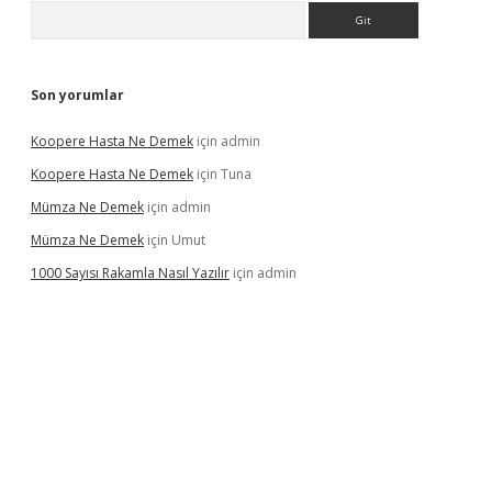
Arama
Son yorumlar
Koopere Hasta Ne Demek
için
admin
Koopere Hasta Ne Demek
için
Tuna
Mümza Ne Demek
için
admin
Mümza Ne Demek
için
Umut
1000 Sayısı Rakamla Nasıl Yazılır
için
admin
rgir.net