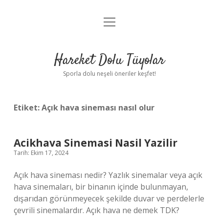
menüyü
Anasayfa
aç
Gizlilik Politikası
Hareket Dolu Tüyolar
Yasal Uyarı
Sporla dolu neşeli öneriler keşfet!
Hakkımızda
Etiket:
Açık hava sineması nasıl olur
Acikhava Sinemasi Nasil Yazilir
Tarih: Ekim 17, 2024
Açık hava sineması nedir? Yazlık sinemalar veya açık
hava sinemaları, bir binanın içinde bulunmayan,
dışarıdan görünmeyecek şekilde duvar ve perdelerle
çevrili sinemalardır. Açık hava ne demek TDK?