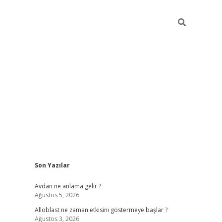
Sidebar
Son Yazılar
betexper güncel giriş
betexpergir.net
Avdan ne anlama gelir ?
Ağustos 5, 2026
Alloblast ne zaman etkisini göstermeye başlar ?
Ağustos 3, 2026