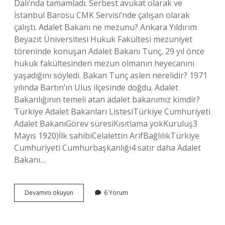
Dalı’nda tamamladı. Serbest avukat olarak ve
İstanbul Barosu CMK Servisi’nde çalışan olarak
çalıştı. Adalet Bakanı ne mezunu? Ankara Yıldırım
Beyazıt Üniversitesi Hukuk Fakültesi mezuniyet
töreninde konuşan Adalet Bakanı Tunç, 29 yıl önce
hukuk fakültesinden mezun olmanın heyecanını
yaşadığını söyledi. Bakan Tunç aslen nerelidir? 1971
yılında Bartın’ın Ulus ilçesinde doğdu. Adalet
Bakanlığının temeli atan adalet bakanımız kimdir?
Türkiye Adalet Bakanları ListesiTürkiye Cumhuriyeti
Adalet BakanıGörev süresiKısıtlama yokKuruluş3
Mayıs 1920)İlk sahibiCelalettin ArifBağlılıkTürkiye
Cumhuriyeti Cumhurbaşkanlığı4 satır daha Adalet
Bakanı…
Adalet
Devamını okuyun
6 Yorum
Bakanı
Tunç
Ne