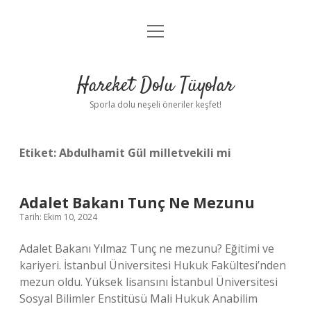
menüyü
Anasayfa
aç
Gizlilik Politikası
Hareket Dolu Tüyolar
Yasal Uyarı
Sporla dolu neşeli öneriler keşfet!
Hakkımızda
Etiket:
Abdulhamit Gül milletvekili mi
Adalet Bakanı Tunç Ne Mezunu
Tarih: Ekim 10, 2024
Adalet Bakanı Yılmaz Tunç ne mezunu? Eğitimi ve
kariyeri. İstanbul Üniversitesi Hukuk Fakültesi’nden
mezun oldu. Yüksek lisansını İstanbul Üniversitesi
Sosyal Bilimler Enstitüsü Mali Hukuk Anabilim