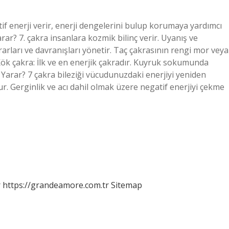
tif enerji verir, enerji dengelerini bulup korumaya yardımcı
Yarar? 7. çakra insanlara kozmik bilinç verir. Uyanış ve
rları ve davranışları yönetir. Taç çakrasının rengi mor veya
Kök çakra: İlk ve en enerjik çakradır. Kuyruk sokumunda
e Yarar? 7 çakra bileziği vücudunuzdaki enerjiyi yeniden
. Gerginlik ve acı dahil olmak üzere negatif enerjiyi çekme
r
https://grandeamore.com.tr
Sitemap