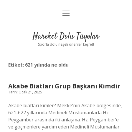
menüyü
Anasayfa
aç
Gizlilik Politikası
Hareket Dolu Tüyolar
Yasal Uyarı
Sporla dolu neşeli öneriler keşfet!
Hakkımızda
Etiket:
621 yılında ne oldu
Akabe Biatları Grup Başkanı Kimdir
Tarih: Ocak 21, 2025
Akabe biatları kimler? Mekke’nin Akabe bölgesinde,
621-622 yıllarında Medineli Müslümanlarla Hz.
Peygamber arasında iki anlaşma. Hz. Peygamber’e
ve göçmenlere yardım eden Medineli Müslümanlar.