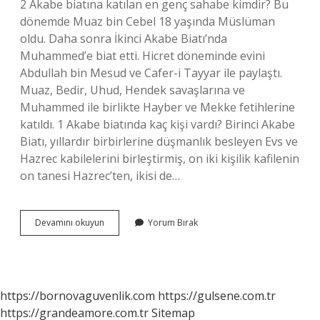
2 Akabe biatına katılan en genç sahabe kimdir? Bu
dönemde Muaz bin Cebel 18 yaşında Müslüman
oldu. Daha sonra İkinci Akabe Biatı’nda
Muhammed’e biat etti. Hicret döneminde evini
Abdullah bin Mesud ve Cafer-i Tayyar ile paylaştı.
Muaz, Bedir, Uhud, Hendek savaşlarına ve
Muhammed ile birlikte Hayber ve Mekke fetihlerine
katıldı. 1 Akabe biatında kaç kişi vardı? Birinci Akabe
Biatı, yıllardır birbirlerine düşmanlık besleyen Evs ve
Hazrec kabilelerini birleştirmiş, on iki kişilik kafilenin
on tanesi Hazrec’ten, ikisi de…
Akabe
Devamını okuyun
Yorum Bırak
Biatları
Grup
Başkanı
Kimdir
https://bornovaguvenlik.com
https://gulsene.com.tr
https://grandeamore.com.tr
Sitemap