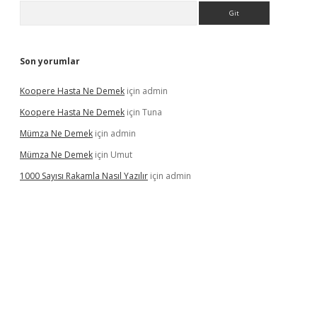
Arama
Son yorumlar
Koopere Hasta Ne Demek
için
admin
Koopere Hasta Ne Demek
için
Tuna
Mümza Ne Demek
için
admin
Mümza Ne Demek
için
Umut
1000 Sayısı Rakamla Nasıl Yazılır
için
admin
gir.net