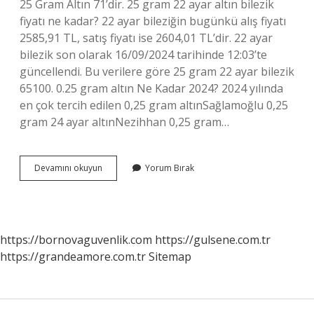
25 Gram Altın 71’dir. 25 gram 22 ayar altın bilezik
fiyatı ne kadar? 22 ayar bileziğin bugünkü alış fiyatı
2585,91 TL, satış fiyatı ise 2604,01 TL’dir. 22 ayar
bilezik son olarak 16/09/2024 tarihinde 12:03’te
güncellendi. Bu verilere göre 25 gram 22 ayar bilezik
65100. 0.25 gram altın Ne Kadar 2024? 2024 yılında
en çok tercih edilen 0,25 gram altınSağlamoğlu 0,25
gram 24 ayar altınNezihhan 0,25 gram…
25
Devamını okuyun
Yorum Bırak
Gram
Altın
Fiyatı
Ne
Kadar
https://bornovaguvenlik.com
https://gulsene.com.tr
https://grandeamore.com.tr
Sitemap