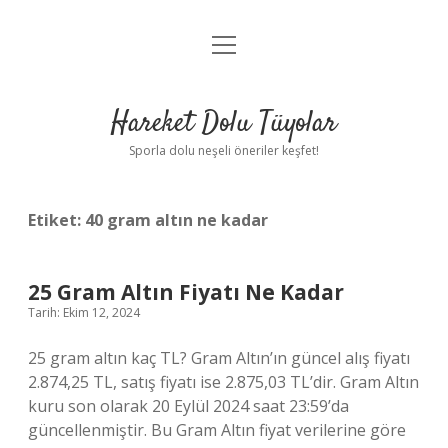
menüyü
Anasayfa
aç
Gizlilik Politikası
Hareket Dolu Tüyolar
Yasal Uyarı
Sporla dolu neşeli öneriler keşfet!
Hakkımızda
Etiket:
40 gram altın ne kadar
25 Gram Altın Fiyatı Ne Kadar
Tarih: Ekim 12, 2024
25 gram altın kaç TL? Gram Altın’ın güncel alış fiyatı
2.874,25 TL, satış fiyatı ise 2.875,03 TL’dir. Gram Altın
kuru son olarak 20 Eylül 2024 saat 23:59’da
güncellenmiştir. Bu Gram Altın fiyat verilerine göre