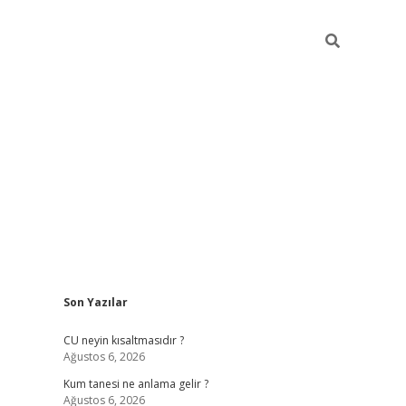
Sidebar
Son Yazılar
betexper güncel giriş
betexpergir.net
CU neyin kısaltmasıdır ?
Ağustos 6, 2026
Kum tanesi ne anlama gelir ?
Ağustos 6, 2026