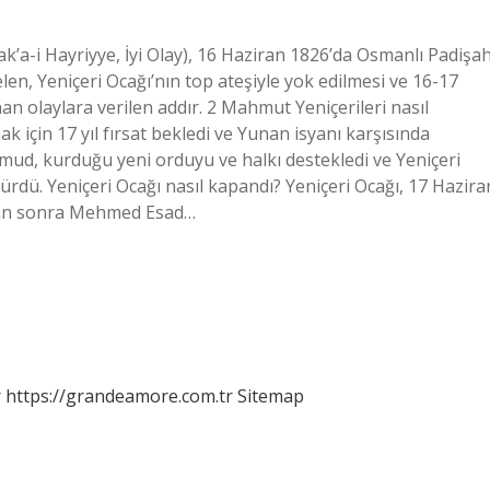
ak’a-i Hayriyye, İyi Olay), 16 Haziran 1826’da Osmanlı Padişah
en, Yeniçeri Ocağı’nın top ateşiyle yok edilmesi ve 16-17
n olaylara verilen addır. 2 Mahmut Yeniçerileri nasıl
ak için 17 yıl fırsat bekledi ve Yunan isyanı karşısında
ahmud, kurduğu yeni orduyu ve halkı destekledi ve Yeniçeri
ldürdü. Yeniçeri Ocağı nasıl kapandı? Yeniçeri Ocağı, 17 Hazira
dan sonra Mehmed Esad…
r
https://grandeamore.com.tr
Sitemap