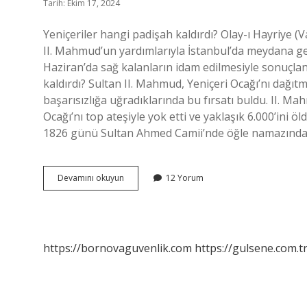
Tarih: Ekim 17, 2024
Yeniçeriler hangi padişah kaldırdı? Olay-ı Hayriye (V
II. Mahmud’un yardımlarıyla İstanbul’da meydana gel
Haziran’da sağ kalanların idam edilmesiyle sonuçlana
kaldırdı? Sultan II. Mahmud, Yeniçeri Ocağı’nı dağıtm
başarısızlığa uğradıklarında bu fırsatı buldu. II. M
Ocağı’nı top ateşiyle yok etti ve yaklaşık 6.000’ini ö
1826 günü Sultan Ahmed Camii’nde öğle namazın
Yeniçeriyi
Devamını okuyun
12 Yorum
Kim
Kapatti
https://bornovaguvenlik.com
https://gulsene.com.t