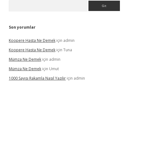
Arama
Son yorumlar
Koopere Hasta Ne Demek
için
admin
Koopere Hasta Ne Demek
için
Tuna
Mümza Ne Demek
için
admin
Mümza Ne Demek
için
Umut
1000 Sayısı Rakamla Nasıl Yazılır
için
admin
gir.net