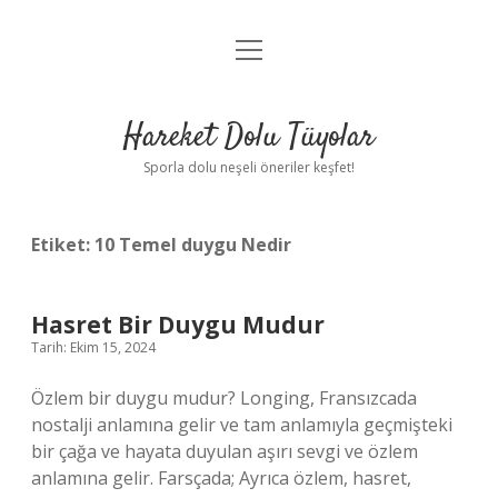
menüyü
Anasayfa
aç
Gizlilik Politikası
Hareket Dolu Tüyolar
Yasal Uyarı
Sporla dolu neşeli öneriler keşfet!
Hakkımızda
Etiket:
10 Temel duygu Nedir
Hasret Bir Duygu Mudur
Tarih: Ekim 15, 2024
Özlem bir duygu mudur? Longing, Fransızcada
nostalji anlamına gelir ve tam anlamıyla geçmişteki
bir çağa ve hayata duyulan aşırı sevgi ve özlem
anlamına gelir. Farsçada; Ayrıca özlem, hasret,