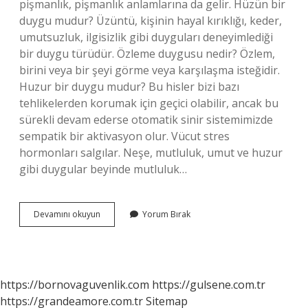
pişmanlık, pişmanlık anlamlarına da gelir. Hüzün bir
duygu mudur? Üzüntü, kişinin hayal kırıklığı, keder,
umutsuzluk, ilgisizlik gibi duyguları deneyimlediği
bir duygu türüdür. Özleme duygusu nedir? Özlem,
birini veya bir şeyi görme veya karşılaşma isteğidir.
Huzur bir duygu mudur? Bu hisler bizi bazı
tehlikelerden korumak için geçici olabilir, ancak bu
sürekli devam ederse otomatik sinir sistemimizde
sempatik bir aktivasyon olur. Vücut stres
hormonları salgılar. Neşe, mutluluk, umut ve huzur
gibi duygular beyinde mutluluk…
Hasret
Devamını okuyun
Yorum Bırak
Bir
Duygu
Mudur
https://bornovaguvenlik.com
https://gulsene.com.tr
https://grandeamore.com.tr
Sitemap