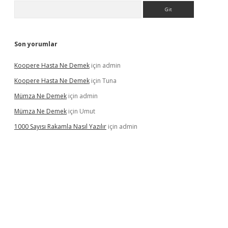
Arama
Son yorumlar
Koopere Hasta Ne Demek
için
admin
Koopere Hasta Ne Demek
için
Tuna
Mümza Ne Demek
için
admin
Mümza Ne Demek
için
Umut
1000 Sayısı Rakamla Nasıl Yazılır
için
admin
gir.net