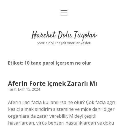
menüyü
Anasayfa
aç
Gizlilik Politikası
Hareket Dolu Tüyolar
Yasal Uyarı
Sporla dolu neşeli öneriler keşfet!
Hakkımızda
Etiket:
10 tane parol içersem ne olur
Aferin Forte Içmek Zararlı Mı
Tarih: Ekim 15, 2024
Aferin ilacı fazla kullanılırsa ne olur? Çok fazla ağrı
kesici almak sindirim sistemine ve mide dahil diğer
organlara da zarar verebilir. Mideyi çeşitli
hasarlardan, virüs benzeri hastalıklardan ve doku