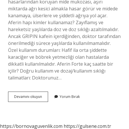
hasarlarından koruyan mide mukozası, aşırı
miktarda ağrı kesici almakla hasar görür ve midede
kanamaya, ülserlere ve şiddetli ağrıya yol açar.
Aferin hapı kimler kullanamaz? Zayıflamış ve
hareketsiz yaşlılarda doz ve doz sıklığı azaltılmalıdır.
Ancak GRIPIN kafein içerdiğinden, doktor tarafından
önerilmediği sürece yaşlılarda kullanılmamalıdır.
Özel kullanım durumları: Hafif ila orta şiddette
karaciğer ve böbrek yetmezliği olan hastalarda
dikkatli kullanılmalıdır. Aferin Forte kaç saatte bir
içilir? Doğru kullanım ve dozaj/kullanım sıklığı
talimatları: Doktorunuz…
Aferin
Devamını okuyun
Yorum Bırak
Forte
Içmek
Zararlı
Mı
https://bornovaguvenlik.com
https://gulsene.com.tr