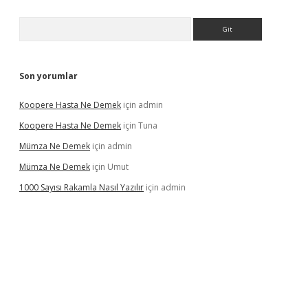
Arama
Son yorumlar
Koopere Hasta Ne Demek
için
admin
Koopere Hasta Ne Demek
için
Tuna
Mümza Ne Demek
için
admin
Mümza Ne Demek
için
Umut
1000 Sayısı Rakamla Nasıl Yazılır
için
admin
gir.net