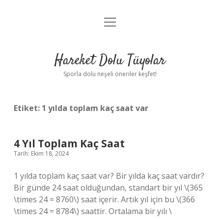
menüyü
Anasayfa
aç
Gizlilik Politikası
Hareket Dolu Tüyolar
Yasal Uyarı
Sporla dolu neşeli öneriler keşfet!
Hakkımızda
Etiket:
1 yılda toplam kaç saat var
4 Yıl Toplam Kaç Saat
Tarih: Ekim 18, 2024
1 yılda toplam kaç saat var? Bir yılda kaç saat vardır?
Bir günde 24 saat olduğundan, standart bir yıl \(365
\times 24 = 8760\) saat içerir. Artık yıl için bu \(366
\times 24 = 8784\) saattir. Ortalama bir yılı \