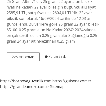
25 Gram Altın 71’dir. 25 gram 22 ayar altın bilezik
fiyatı ne kadar? 22 ayar bileziğin bugünkü alış fiyatı
2585,91 TL, satış fiyatı ise 2604,01 TL’dir. 22 ayar
bilezik son olarak 16/09/2024 tarihinde 12:03’te
güncellendi. Bu verilere göre 25 gram 22 ayar bilezik
65100. 0.25 gram altın Ne Kadar 2024? 2024 yılında
en çok tercih edilen 0,25 gram altınSağlamoğlu 0,25
gram 24 ayar altınNezihhan 0,25 gram…
25
Devamını okuyun
Yorum Bırak
Gram
Altın
Fiyatı
Ne
Kadar
https://bornovaguvenlik.com
https://gulsene.com.tr
https://grandeamore.com.tr
Sitemap