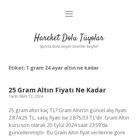
menüyü
Anasayfa
aç
Gizlilik Politikası
Hareket Dolu Tüyolar
Yasal Uyarı
Sporla dolu neşeli öneriler keşfet!
Hakkımızda
Etiket:
1 gram 24 ayar altın ne kadar
25 Gram Altın Fiyatı Ne Kadar
Tarih: Ekim 12, 2024
25 gram altın kaç TL? Gram Altın’ın güncel alış fiyatı
2.874,25 TL, satış fiyatı ise 2.875,03 TL’dir. Gram Altın
kuru son olarak 20 Eylül 2024 saat 23:59’da
güncellenmiştir. Bu Gram Altın fiyat verilerine göre