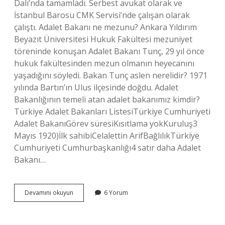
Dalı’nda tamamladı. Serbest avukat olarak ve
İstanbul Barosu CMK Servisi’nde çalışan olarak
çalıştı. Adalet Bakanı ne mezunu? Ankara Yıldırım
Beyazıt Üniversitesi Hukuk Fakültesi mezuniyet
töreninde konuşan Adalet Bakanı Tunç, 29 yıl önce
hukuk fakültesinden mezun olmanın heyecanını
yaşadığını söyledi. Bakan Tunç aslen nerelidir? 1971
yılında Bartın’ın Ulus ilçesinde doğdu. Adalet
Bakanlığının temeli atan adalet bakanımız kimdir?
Türkiye Adalet Bakanları ListesiTürkiye Cumhuriyeti
Adalet BakanıGörev süresiKısıtlama yokKuruluş3
Mayıs 1920)İlk sahibiCelalettin ArifBağlılıkTürkiye
Cumhuriyeti Cumhurbaşkanlığı4 satır daha Adalet
Bakanı…
Adalet
Devamını okuyun
6 Yorum
Bakanı
Tunç
Ne