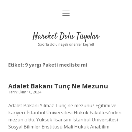
menüyü
Anasayfa
aç
Gizlilik Politikası
Hareket Dolu Tüyolar
Yasal Uyarı
Sporla dolu neşeli öneriler keşfet!
Hakkımızda
Etiket:
9 yargı Paketi mecliste mi
Adalet Bakanı Tunç Ne Mezunu
Tarih: Ekim 10, 2024
Adalet Bakanı Yılmaz Tunç ne mezunu? Eğitimi ve
kariyeri. İstanbul Üniversitesi Hukuk Fakültesi’nden
mezun oldu. Yüksek lisansını İstanbul Üniversitesi
Sosyal Bilimler Enstitüsü Mali Hukuk Anabilim